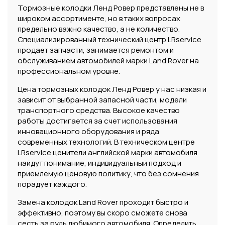
Тормозные колодки Ленд Ровер представлены не в
широком ассортименте, но в таких вопросах
предельно важно качество, а не количество.
Специализированный технический центр LRservice
продает запчасти, занимается ремонтом и
обслуживанием автомобилей марки Land Rover на
профессиональном уровне.
Цена тормозных колодок Ленд Ровер у нас низкая и
зависит от выбранной запасной части, модели
транспортного средства. Высокое качество
работы достигается за счет использования
инновационного оборудования и ряда
современных технологий. В техническом центре
LRservice ценители английской марки автомобиля
найдут понимание, индивидуальный подход и
приемлемую ценовую политику, что без сомнения
порадует каждого.
Замена колодок Land Rover проходит быстро и
эффективно, поэтому вы скоро сможете снова
сесть за руль любимого автомобиля. Определить