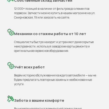
Собственный склад запчастей
12 000+ позиций в наличии: от фильтров до элементов
подвески. Запчасти можно купить в нашем магазине на ул.
Смирновская, 19 или заказать на сайте.
Механики со стажем работы от 10 лет
Специалисты быстро находят и устраняют даже скрытые
неисправности, используя заводские карты ремонта и
оригинальное сервисное оборудование.
Учёт всех работ
Ведём историю обслуживания каждого автомобиля — мы не
будем предлагать повторные замены и необоснованные
услуги.
Забота о вашем комфорте
Вы можете находиться в ремонтной зоне и лично