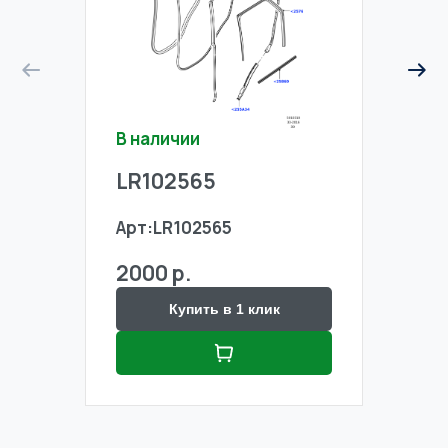
В наличии
В на
LR102565
LR1
Арт:
LR102565
Арт:
2000 р.
2000
Купить в 1 клик