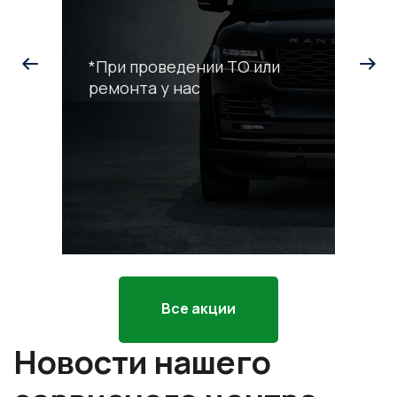
*При проведении ТО или
ремонта у нас
С
р
*П
ра
Все акции
Новости нашего