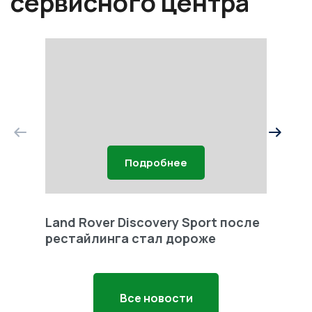
сервисного центра
Подробнее
Land Rover Discovery Sport после
Land 
рестайлинга стал дороже
Freel
Все новости