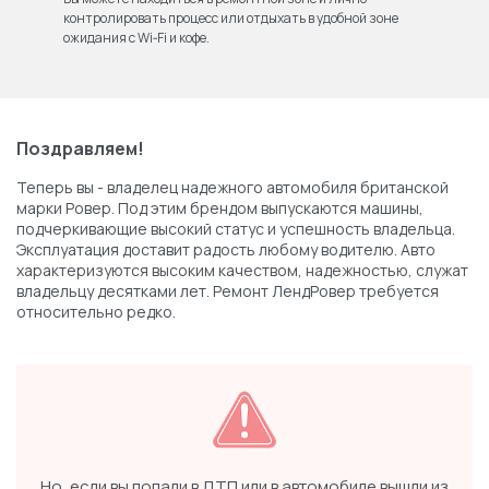
контролировать процесс или отдыхать в удобной зоне
ожидания с Wi‑Fi и кофе.
Поздравляем!
Теперь вы - владелец надежного автомобиля британской
марки Ровер. Под этим брендом выпускаются машины,
подчеркивающие высокий статус и успешность владельца.
Эксплуатация доставит радость любому водителю. Авто
характеризуются высоким качеством, надежностью, служат
владельцу десятками лет. Ремонт ЛендРовер требуется
относительно редко.
Но, если вы попали в ДТП или в автомобиле вышли из