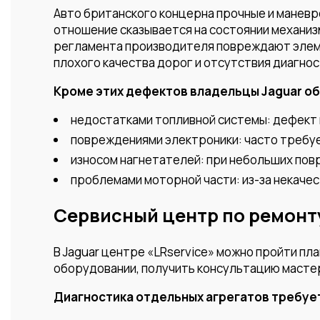
Авто британского концерна прочные и маневр
отношение сказывается на состоянии механиз
регламента производителя повреждают элеме
плохого качества дорог и отсутствия диагнос
Кроме этих дефектов владельцы Jaguar об
недостатками топливной системы: дефект 
повреждениями электроники: часто требуе
износом нагнетателей: при небольших пов
проблемами моторной части: из-за некачес
Сервисный центр по ремонту
В Jaguar центре «LRservice» можно пройти п
оборудовании, получить консультацию масте
Диагностика отдельных агрегатов требуе