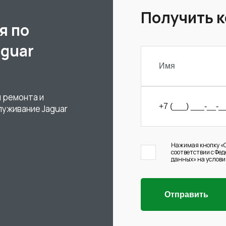
Получить 
я по
aguar
 ремонта и
луживание Jaguar
Нажимая кнопку «О
соответствии с Фе
данных» на услови
Отправить