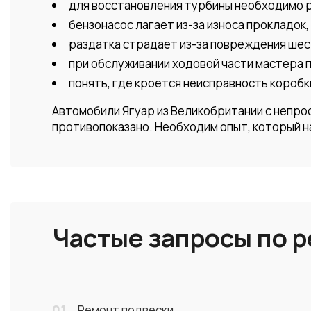
для восстановления турбины необходимо р
бензонасос лагает из-за износа прокладо
раздатка страдает из-за повреждения ше
при обслуживании ходовой части мастера 
понять, где кроется неисправность коробк
Автомобили Ягуар из Великобритании с непр
противопоказано. Необходим опыт, который н
Частые запросы по 
01
Ремонт подвески