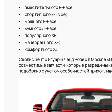
вместительного E-Pace;
спортивного E-Type;
мощного F-Pace;
«умного» I-Pace;
популярного XE;
маневренного XF;
комфортного XJ.
Сервис центр Ягуар и Ленд Ровер в Москве «
совместимые запчасти, которые разрешены к 
подобрано с учетом особенностей прихотливо