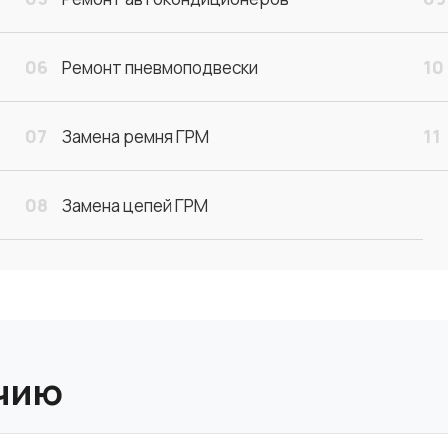
06
10
Ремонт пневмоподвески
07
11
Замена ремня ГРМ
08
Замена цепей ГРМ
ичию