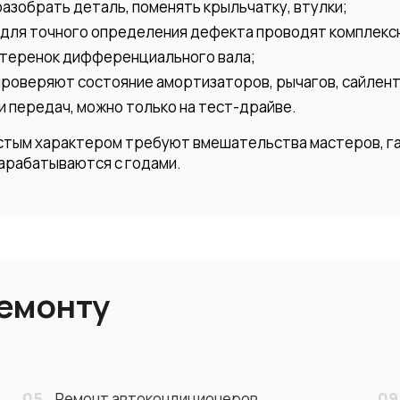
азобрать деталь, поменять крыльчатку, втулки;
к, для точного определения дефекта проводят комплек
стеренок дифференциального вала;
проверяют состояние амортизаторов, рычагов, сайлен
и передач, можно только на тест-драйве.
остым характером требуют вмешательства мастеров, 
арабатываются с годами.
ремонту
05
09
Ремонт автокондиционеров