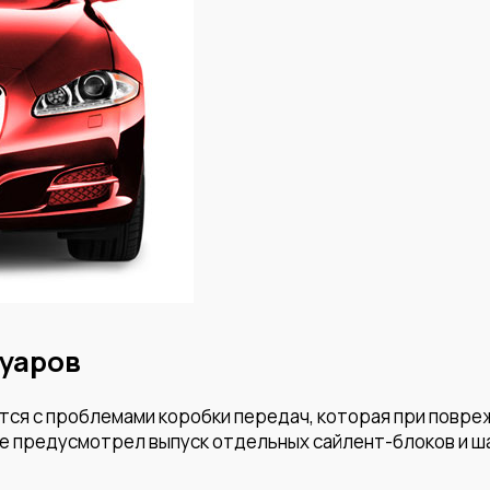
уаров
тся с проблемами коробки передач, которая при повре
е предусмотрел выпуск отдельных сайлент-блоков и ша