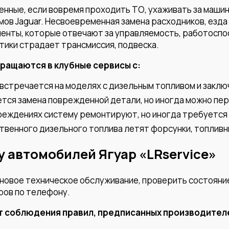
енные, если вовремя проходить ТО, ухаживать за маши
мов Jaguar. Несвоевременная замена расходников, езд
нты, которые отвечают за управляемость, работоспосо
тики страдает трансмиссия, подвеска.
ращаются в клубные сервисы с:
встречается на моделях с дизельным топливом и заклю
тся замена поврежденной детали, но иногда можно пе
реждениях систему ремонтируют, но иногда требуется 
твенного дизельного топлива летят форсунки, топливн
 автомобилей Ягуар «LRservice»
лановое техническое обслуживание, проверить состояни
ров по телефону.
т соблюдения правил, предписанных производител