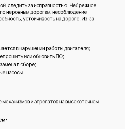
ной, следить за исправностью. Небрежное
а по неровным дорогам, несоблюдение
бность, устойчивость на дороге. Из-за
чается в нарушении работы двигателя;
репрошить или обновить ПО;
замена в сборе;
ые насосы.
е механизмов и агрегатов на высокоточном
ем: