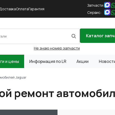
Запчасти:
Доставка
Оплата
Гарантия
Сервис:
Каталог запч
Не знаю номер запчасти
ги и цены
Информация по LR
Акции
Новост
омобилей Jaguar
ой ремонт автомобил