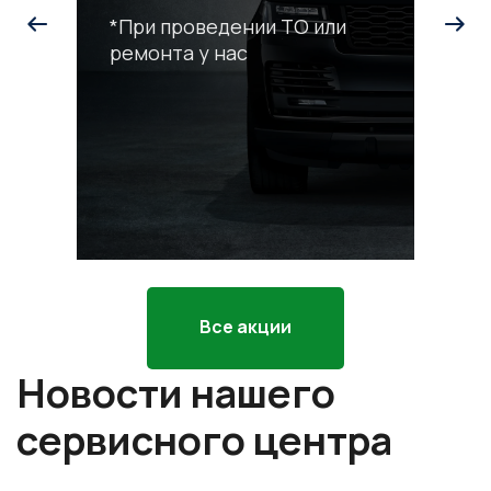
*При проведении ТО или
ремонта у нас
С
р
*П
ра
Все акции
Новости нашего
сервисного центра