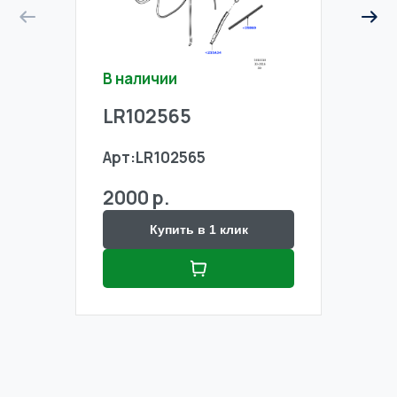
В наличии
В на
LR102565
LR1
Арт:
LR102565
Арт:
2000 р.
2000
Купить в 1 клик