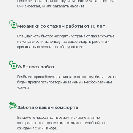
подвески. Запчасти можно купить в нашем магазине на ул.
Смирновская, 19 или заказать на сайте.
Механики со стажем работы от 10 лет
Специалисты быстро находят и устраняют даже скрытые
неисправности, используя заводские карты ремонта и
оригинальное сервисное оборудование.
Учёт всех работ
Ведём историю обслуживания каждого автомобиля — мы не
будем предлагать повторные замены и необоснованные
услуги.
Забота о вашем комфорте
Вы можете находиться в ремонтной зоне и лично
контролировать процесс или отдыхать в удобной зоне
ожидания с Wi‑Fi и кофе.