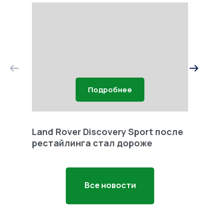
Подробнее
Land Rover Discovery Sport после
Land 
рестайлинга стал дороже
Freel
Все новости