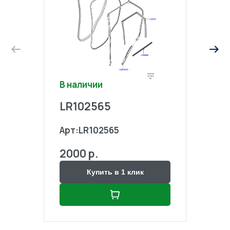
В наличии
В на
LR102565
LR1
Арт:
LR102565
Арт:
2000 р.
2000
Купить в 1 клик