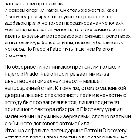
затевать осмотр подвески.
И совсем огорчил Patrol. Он столь же жестко, как и
Discovery, реагирует на крупные неровности, но
вдобавок прилично трясет пассажиров на «мелочах».
Если анализировать шумность, то даже самые рьяные
адепты дизельных моторов все же признают: рокот всех
двигателей куда более ощутим, нежели у бензиновых
моторов. Но Prado и Patrol чуть тише, чем Pajero и
Discovery.
По обзорности нет никаких претензий только к
Pajero и Prado. Patrol проигрывает им из-за
двустворчатой задней двери — мешает
непрозрачный стык. К тому же, стекло маленькой
дверцы лишено стеклоочистителя и в ненастную
погоду быстро загрязняется, лишая водителя
приличного сектора обзора. А Discovery удивил
маленькими наружными зеркалами, словно взятыми
с обычного легкового автомобиля.
Итак, на асфальте легендарные Patrol и Discovery
уступают лавры двум другим одноклассникам. Но