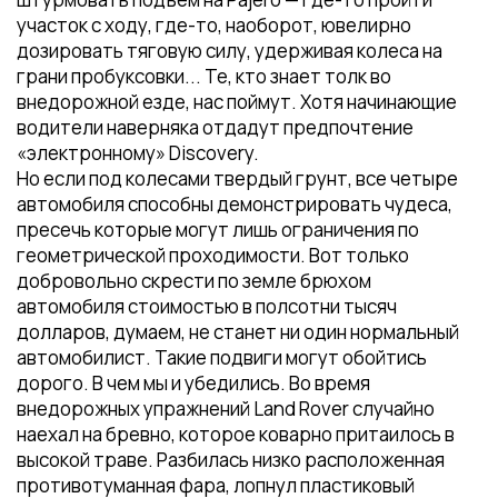
участок с ходу, где-то, наоборот, ювелирно
дозировать тяговую силу, удерживая колеса на
грани пробуксовки... Те, кто знает толк во
внедорожной езде, нас поймут. Хотя начинающие
водители наверняка отдадут предпочтение
«электронному» Discovery.
Но если под колесами твердый грунт, все четыре
автомобиля способны демонстрировать чудеса,
пресечь которые могут лишь ограничения по
геометрической проходимости. Вот только
добровольно скрести по земле брюхом
автомобиля стоимостью в полсотни тысяч
долларов, думаем, не станет ни один нормальный
автомобилист. Такие подвиги могут обойтись
дорого. В чем мы и убедились. Во время
внедорожных упражнений Land Rover случайно
наехал на бревно, которое коварно притаилось в
высокой траве. Разбилась низко расположенная
противотуманная фара, лопнул пластиковый