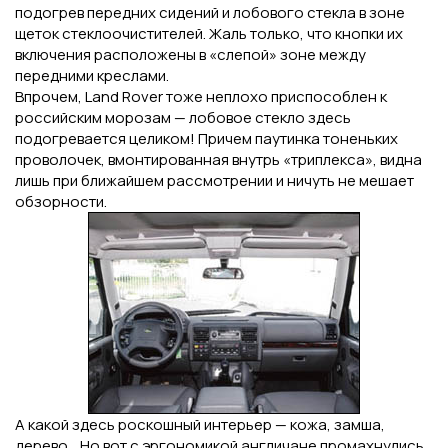
подогрев передних сидений и лобового стекла в зоне
щеток стеклоочистителей. Жаль только, что кнопки их
включения расположены в «слепой» зоне между
передними креслами.
Впрочем, Land Rover тоже неплохо приспособлен к
российским морозам — лобовое стекло здесь
подогревается целиком! Причем паутинка тоненьких
проволочек, вмонтированная внутрь «триплекса», видна
лишь при ближайшем рассмотрении и ничуть не мешает
обзорности.
А какой здесь роскошный интерьер — кожа, замша,
дерево... Но вот с эргономикой англичане промахнулись.