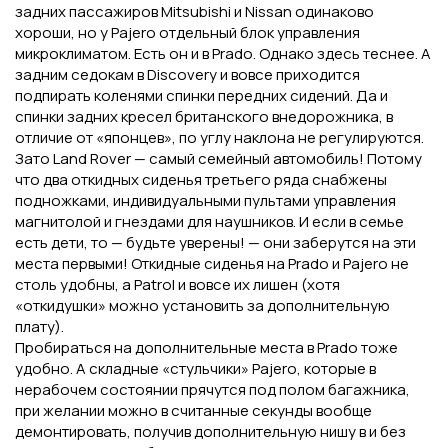
задних пассажиров Mitsubishi и Nissan одинаково
хороши, но у Pajero отдельный блок управления
микроклиматом. Есть он и в Prado. Однако здесь теснее. А
задним седокам в Discovery и вовсе приходится
подпирать коленями спинки передних сидений. Да и
спинки задних кресел британского внедорожника, в
отличие от «японцев», по углу наклона не регулируются.
Зато Land Rover — самый семейный автомобиль! Потому
что два откидных сиденья третьего ряда снабжены
подножками, индивидуальными пультами управления
магнитолой и гнездами для наушников. И если в семье
есть дети, то — будьте уверены! — они заберутся на эти
места первыми! Откидные сиденья на Prado и Pajero не
столь удобны, а Patrol и вовсе их лишен (хотя
«откидушки» можно установить за дополнительную
плату).
Пробираться на дополнительные места в Prado тоже
удобно. А складные «стульчики» Pajero, которые в
нерабочем состоянии прячутся под полом багажника,
при желании можно в считанные секунды вообще
демонтировать, получив дополнительную нишу в и без