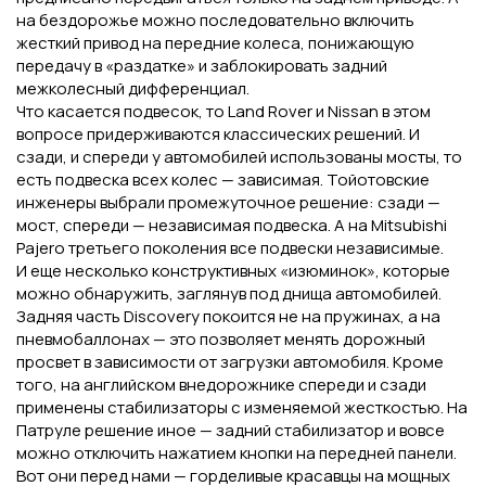
на бездорожье можно последовательно включить
жесткий привод на передние колеса, понижающую
передачу в «раздатке» и заблокировать задний
межколесный дифференциал.
Что касается подвесок, то Land Rover и Nissan в этом
вопросе придерживаются классических решений. И
сзади, и спереди у автомобилей использованы мосты, то
есть подвеска всех колес — зависимая. Тойотовские
инженеры выбрали промежуточное решение: сзади —
мост, спереди — независимая подвеска. А на Mitsubishi
Pajero третьего поколения все подвески независимые.
И еще несколько конструктивных «изюминок», которые
можно обнаружить, заглянув под днища автомобилей.
Задняя часть Discovery покоится не на пружинах, а на
пневмобаллонах — это позволяет менять дорожный
просвет в зависимости от загрузки автомобиля. Кроме
того, на английском внедорожнике спереди и сзади
применены стабилизаторы с изменяемой жесткостью. На
Патруле решение иное — задний стабилизатор и вовсе
можно отключить нажатием кнопки на передней панели.
Вот они перед нами — горделивые красавцы на мощных