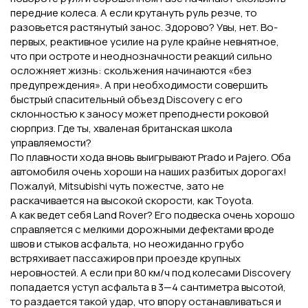
передние колеса. А если крутануть руль резче, то
разовьется растянутый занос. Здорово? Увы, нет. Во-
первых, реактивное усилие на руле крайне невнятное,
что при остроте и неоднозначности реакций сильно
осложняет жизнь: скольжения начинаются «без
предупреждения». А при необходимости совершить
быстрый спасительный объезд Discovery с его
склонностью к заносу может преподнести роковой
сюрприз. Где ты, хваленая британская школа
управляемости?
По плавности хода вновь выигрывают Prado и Pajero. Оба
автомобиля очень хороши на наших разбитых дорогах!
Пожалуй, Mitsubishi чуть пожестче, зато не
раскачивается на высокой скорости, как Toyota.
А как ведет себя Land Rover? Его подвеска очень хорошо
справляется с мелкими дорожными дефектами вроде
швов и стыков асфальта, но неожиданно грубо
встряхивает пассажиров при проезде крупных
неровностей. А если при 80 км/ч под колесами Discovery
попадается уступ асфальта в 3—4 сантиметра высотой,
то раздается такой удар, что впору останавливаться и