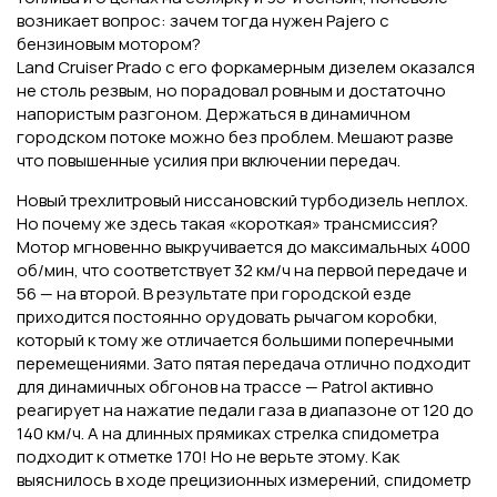
возникает вопрос: зачем тогда нужен Pajero с
бензиновым мотором?
Land Cruiser Prado с его форкамерным дизелем оказался
не столь резвым, но порадовал ровным и достаточно
напористым разгоном. Держаться в динамичном
городском потоке можно без проблем. Мешают разве
что повышенные усилия при включении передач.
Новый трехлитровый ниссановский турбодизель неплох.
Но почему же здесь такая «короткая» трансмиссия?
Мотор мгновенно выкручивается до максимальных 4000
об/мин, что соответствует 32 км/ч на первой передаче и
56 — на второй. В результате при городской езде
приходится постоянно орудовать рычагом коробки,
который к тому же отличается большими поперечными
перемещениями. Зато пятая передача отлично подходит
для динамичных обгонов на трассе — Patrol активно
реагирует на нажатие педали газа в диапазоне от 120 до
140 км/ч. А на длинных прямиках стрелка спидометра
подходит к отметке 170! Но не верьте этому. Как
выяснилось в ходе прецизионных измерений, спидометр