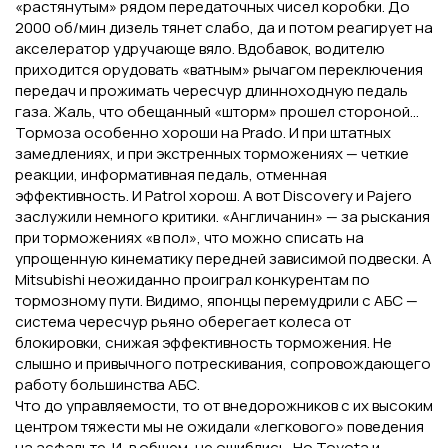
«растянутым» рядом передаточных чисел коробки. До
2000 об/мин дизель тянет слабо, да и потом реагирует на
акселератор удручающе вяло. Вдобавок, водителю
приходится орудовать «ватным» рычагом переключения
передач и прожимать чересчур длинноходную педаль
газа. Жаль, что обещанный «шторм» прошел стороной...
Тормоза особенно хороши на Prado. И при штатных
замедлениях, и при экстренных торможениях — четкие
реакции, информативная педаль, отменная
эффективность. И Patrol хорош. А вот Discovery и Pajero
заслужили немного критики. «Англичанин» — за рыскания
при торможениях «в пол», что можно списать на
упрощенную кинематику передней зависимой подвески. А
Mitsubishi неожиданно проиграл конкурентам по
тормозному пути. Видимо, японцы перемудрили с АБС —
система чересчур рьяно оберегает колеса от
блокировки, снижая эффективность торможения. Не
слышно и привычного потрескивания, сопровождающего
работу большинства АБС.
Что до управляемости, то от внедорожников с их высоким
центром тяжести мы не ожидали «легкового» поведения
на асфальте. И, в общем, не ошиблись. Но Toyota и