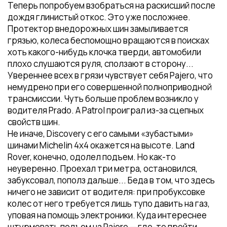
Теперь попробуем взобраться на раскисший после
дождя глинистый откос. Это уже посложнее.
Протектор внедорожных шин замыливается
грязью, колеса беспомощно вращаются в поисках
хоть какого-нибудь клочка тверди, автомобили
плохо слушаются руля, сползают в сторону...
Увереннее всех в грязи чувствует себя Pajero, что
немудрено при его совершенной полноприводной
трансмиссии. Чуть больше проблем возникло у
водителя Prado. А Patrol проиграл из-за сцепных
свойств шин.
Не иначе, Discovery с его самыми «зубастыми»
шинами Michelin 4х4 окажется на высоте. Land
Rover, конечно, одолел подъем. Но как-то
неуверенно. Проехал три метра, остановился,
забуксовал, пополз дальше... Беда в том, что здесь
ничего не зависит от водителя: при пробуксовке
колес от него требуется лишь тупо давить на газ,
уповая на помощь электроники. Куда интереснее
штурмовать подъем на Pajero — где-то пройти