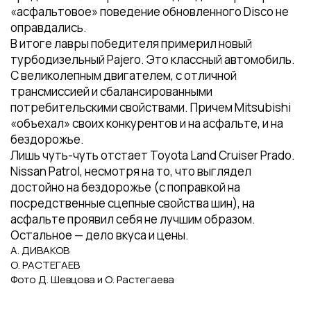
«асфальтовое» поведение обновленного Disco не
оправдались.
В итоге лавры победителя примерил новый
турбодизельный Pajero. Это классный автомобиль.
С великолепным двигателем, с отличной
трансмиссией и сбалансированными
потребительскими свойствами. Причем Mitsubishi
«объехал» своих конкурентов и на асфальте, и на
бездорожье.
Лишь чуть-чуть отстает Toyota Land Cruiser Prado.
Nissan Patrol, несмотря на то, что выглядел
достойно на бездорожье (с поправкой на
посредственные сцепные свойства шин), на
асфальте проявил себя не лучшим образом.
Остальное — дело вкуса и цены.
А. ДИВАКОВ
О. РАСТЕГАЕВ
Фото Д. Шевцова и О. Растегаева