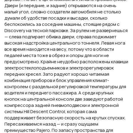
Двери (и передние, и задние) открываются на очень
малый угол, словно создатели автомобиля не столько
думали об удобстве посадки и высадки, сколько
беспокоились за соседние машины, стоящие рядом с
Discovery на тесной парковке. За рулем не развернешься
— слева подпирает обивка двери, справа поджимает
высокая надстройка центрального тоннеля. Левая нога
все время находится на весу, потому что в области
педалей места тоже в обрез и опоры для ноги не
предусмотрено. Крайне неудобно расположены клавиши
электростеклоподъемников и электрорегулировок
передних кресел. Зато радуют хорошо читаемая
комбинация приборов и блок управления климат-
контролем с раздельной регулировкой температуры для
водителя и переднего пассажира. А среди крупных
кнопок на центральной консоли две заведуют работой
компрессора задней пневмоподвески и электронной
системы Hill Descent Control, которая сама
поддерживает безопасную скорость на крутых спусках.
Пересаживаемся назад — и сразу ощущаем
преимущество Pajero. По запасу пространства для