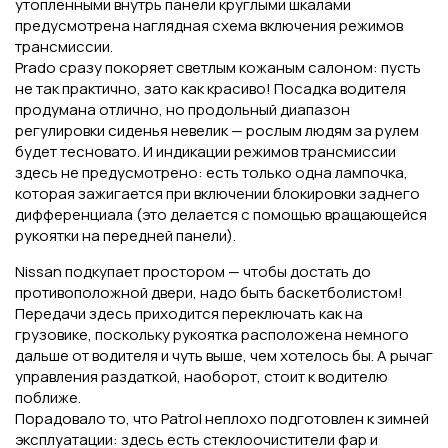
утопленными внутрь панели круглыми шкалами
предусмотрена наглядная схема включения режимов
трансмиссии.
Prado сразу покоряет светлым кожаным салоном: пусть
не так практично, зато как красиво! Посадка водителя
продумана отлично, но продольный диапазон
регулировки сиденья невелик — рослым людям за рулем
будет тесновато. И индикации режимов трансмиссии
здесь не предусмотрено: есть только одна лампочка,
которая зажигается при включении блокировки заднего
дифференциала (это делается с помощью вращающейся
рукоятки на передней панели).
Nissan подкупает простором — чтобы достать до
противоположной двери, надо быть баскетболистом!
Передачи здесь приходится переключать как на
грузовике, поскольку рукоятка расположена немного
дальше от водителя и чуть выше, чем хотелось бы. А рычаг
управления раздаткой, наоборот, стоит к водителю
поближе.
Порадовало то, что Patrol неплохо подготовлен к зимней
эксплуатации: здесь есть стеклоочистители фар и