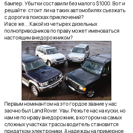
бампер. Убытки составили без малого $1000. Вот и
решайте: стоит ли на таких автомобилях съезжать
с дороги в поисках приключений?
И все же... Какой из четырех дизельных
полноприводников по праву может именоваться
настоящим внедорожником?
Первым номинантом на это гордое звание у нас
заочно был Land Rover. Увы. Режьте нас на куски, но
нам не по нраву внедорожник, в котором на самых
сложных участках трассы водитель становится
придатком электроники. А надежды на примерное