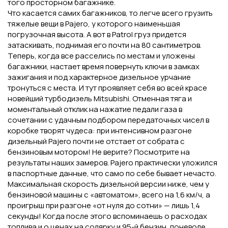
того просторном багажнике.
Что касается самих багажников, то легче всего грузить
тяжелые вещи в Pajero, у которого наименьшая
погрузочная высота. А вот в Patrol груз придется
затаскивать, поднимая его почти на 80 сантиметров.
Теперь, когда все расселись по местам и уложены
багажники, настает время повернуть ключи в замках
зажигания и под характерное дизельное урчание
тронуться с места. И тут проявляет себя во всей красе
новейший турбодизель Mitsubishi. Отменная тяга и
моментальный отклик на нажатие педали газа в
сочетании с удачным подбором передаточных чисел в
коробке творят чудеса: при интенсивном разгоне
дизельный Pajero почти не отстает от собрата с
бензиновым мотором! Не верите? Посмотрите на
результаты наших замеров. Pajero практически уложился
в паспортные данные, что само по себе бывает нечасто.
Максимальная скорость дизельной версии ниже, чем у
бензиновой машины с «автоматом», всего на 1,6 км/ч, а
проигрыш при разгоне «от нуля до сотни» — лишь 1,4
секунды! Когда после этого вспоминаешь о расходах
топлива и о ценах на солярку и 95-й бензин, поневоле