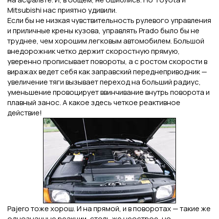
Mitsubishi нас приятно удивили.
Если бы не низкая чувствительность рулевого управления
и приличные крены кузова, управлять Prado было бы не
труднее, чем хорошим легковым автомобилем. Большой
внедорожник четко держит скоростную прямую,
уверенно прописывает повороты, а с ростом скорости в
виражах ведет себя как заправский переднеприводник —
увеличение тяги вызывает переход на больший радиус,
уменьшение провоцирует ввинчивание внутрь поворота и
плавный занос. А какое здесь четкое реактивное
действие!
Pajero тоже хорош. И на прямой, и в поворотах — такие же
однозначные реакции, столь же неострое, но