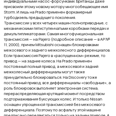
индивидуальными насос-форсунками. Британцы даже
присвоили этому новому мотору многообещающее имя
Storm. И лишь на Prado применен форкамерный
турбодизель предыдущего поколения.
Трансмиссии у всех четырех машин полноприводные, с
механическими пятиступенчатыми коробками передач и
демультипликаторами. Самая многофункциональная
трансмиссия — на Pajero (подробное описание — в АР №
11, 2000), причем Mitsubishi оснащен блокировками
межосевого и заднего межколесного дифференциалов.
Если трансмиссия Pajero в «распущенном» режиме, то
привод — на задние колеса. На Prado применен
постоянный полный привод, а межосевой и задний
межколесный дифференциалы могут также
принудительно блокироваться. На Discovery тоже
постоянный привод, все дифференциалы «свободные», а
роль блокировок выполняет электронная система,
перераспределяющая крутящий момент посредством
подтормаживания буксующих колес. И только Nissan
оснащен упрощенной трансмиссией без межосевого
дифференциала. Поэтому по асфальту этой машине
предписано передвигаться только на заднем приводе. А