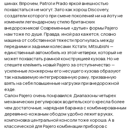
шинах. Впрочем, Patrol и Prado яркой внешностью
похвастаться не могут. Зато как хорош Discovery,
создатели которого при смене поколений ни на йоту не
изменили легендарному стилю британских
внедорожников! Современные «дутые» формы Pajero
нам тоже по душе. Правда, иной раз кажется, словно
машина от собственной тяжести прогнулась между
передними и задними колесами. Кстати, Mitsubishi —
единственный автомобиль из этой четверки, который не
может похвастать рамной конструкцией кузова. Но не
спешите клеймить новый Pajero за отступничество —
усиленные лонжероны его несущего кузова образуют
так называемую интегрированную раму, призванную
взять на себя повышенные нагрузки при внедорожной
езде.
Салон Pajero очень понравился. Диапазоны четырех
механических регулировок водительского кресла более
чем достаточные, нарядная баранка с комбинированным
деревянно-кожаным ободом удобно лежит в руках,
компоновка центральной консоли тоже хороша. А в
классической для Pajero комбинации приборов с