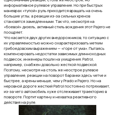
информативное рулевое управление. Но при быстрых
маневрах «тупой» руль приходится вращать на очень
большие углы, а реакции из-за сильных кренов
становятся замедленными. Так что, несмотря на
«боевой» дизель, активный стиль вождения этот Pajero не
поощряет.
Что касается двух других внедорожников, то ситуацию с
их управляемостью можно охарактеризовать метким
грибоедовским выражением — «горе от ума». Пытаясь
компенсировать недостатки зависимых длинноходных
подвесок, инженеры пошли на ухищрения. Patrol,
например, снабжен довольно жесткой подвеской.
Поэтому, несмотря на столь же неострое рулевое
управление, реакции на поворот баранки здесь четче и
быстрее, а крены меньше, чем у Prado и Pajero. Но на
неровной дороге жесткий Patrol постоянно потряхивает,
из-за чего автомобиль хуже отслеживает траекторию в
повороте. Портит картину и нехватка реактивного
действия на руле.