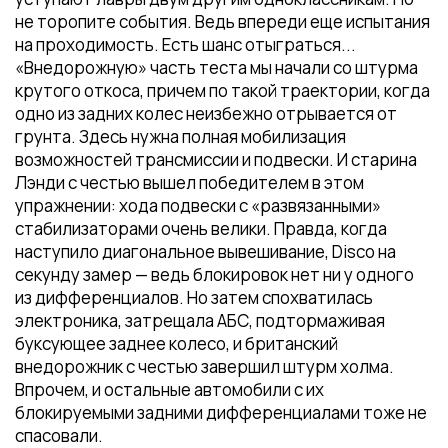
не торопите события. Ведь впереди еще испытания
на проходимость. Есть шанс отыграться...
«Внедорожную» часть теста мы начали со штурма
крутого откоса, причем по такой траектории, когда
одно из задних колес неизбежно отрывается от
грунта. Здесь нужна полная мобилизация
возможностей трансмиссии и подвески. И старина
Лэнди с честью вышел победителем в этом
упражнении: хода подвески с «развязанными»
стабилизаторами очень велики. Правда, когда
наступило диагональное вывешивание, Disco на
секунду замер — ведь блокировок нет ни у одного
из дифференциалов. Но затем спохватилась
электроника, затрещала АБС, подтормаживая
буксующее заднее колесо, и британский
внедорожник с честью завершил штурм холма.
Впрочем, и остальные автомобили с их
блокируемыми задними дифференциалами тоже не
спасовали.