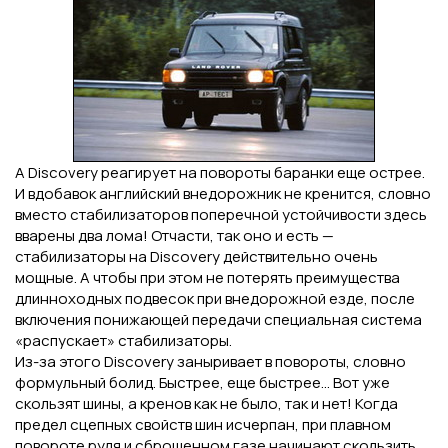
А Discovery реагирует на повороты баранки еще острее.
И вдобавок английский внедорожник не кренится, словно
вместо стабилизаторов поперечной устойчивости здесь
вварены два лома! Отчасти, так оно и есть —
стабилизаторы на Discovery действительно очень
мощные. А чтобы при этом не потерять преимущества
длинноходных подвесок при внедорожной езде, после
включения понижающей передачи специальная система
«распускает» стабилизаторы.
Из-за этого Discovery заныривает в повороты, словно
формульный болид. Быстрее, еще быстрее... Вот уже
скользят шины, а кренов как не было, так и нет! Когда
предел сцепных свойств шин исчерпан, при плавном
повороте руля и сброшенном газе начинают скользить