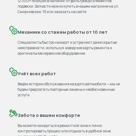
12 000+ позиций в наличии: от фильтров до элементов
подвески. Запчасти можно купить в нашем магазине на ул.
Смирновская, 19 или заказать на сайте.
Механики со стажем работы от 10 лет
Специалисты быстро находят и устраняют даже скрытые
неисправности, используя заводские карты ремонта и
оригинальное сервисное оборудование.
Учёт всех работ
Ведём историю обслуживания каждого автомобиля — мы не
будем предлагать повторные замены и необоснованные
услуги.
Забота о вашем комфорте
Вы можете находиться в ремонтной зоне и лично
контролировать процесс или отдыхать в удобной зоне