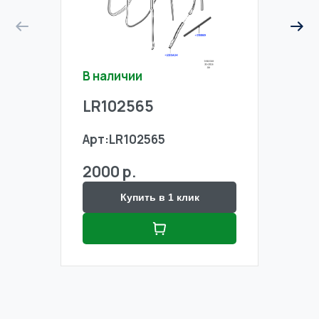
В наличии
В на
LR102565
LR1
Арт:
LR102565
Арт:
2000 р.
2000
Купить в 1 клик