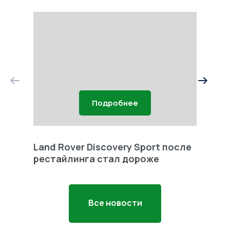
Подробнее
Land Rover Discovery Sport после
Land 
рестайлинга стал дороже
Freel
Все новости