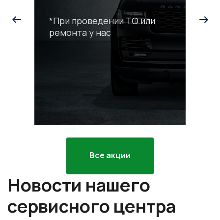
*При проведении ТО или
ремонта у нас
С
р
*П
ра
Все акции
Новости нашего
сервисного центра