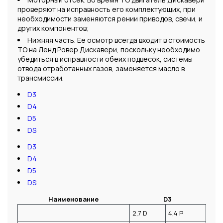
проверяют на исправность его комплектующих, при
необходимости заменяются рении приводов, свечи, и
других компонентов;
Нижняя часть. Ее осмотр всегда входит в стоимость
ТО на Ленд Ровер Дискавери, поскольку необходимо
убедиться в исправности обеих подвесок, системы
отвода отработанных газов, заменяется масло в
трансмиссии.
D3
D4
D5
DS
D3
D4
D5
DS
Наименование
D3
2,7 D
4,4 P