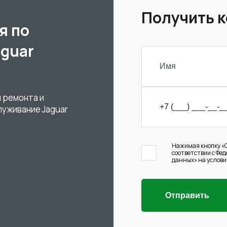
Получить 
я по
aguar
 ремонта и
луживание Jaguar
Нажимая кнопку «О
соответствии с Фе
данных» на услови
Отправить