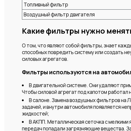
Топливный фильтр
Воздушный фильтр двигателя
Какие фильтры нужно менят
О том, что являют собой фильтры, знает каж
способных повредить систему или создать не
силовых агрегатов.
Фильтры используются на автомобил
В двигательной системе. Они удаляют прим
Чтобы силовой агрегат под капотом работал 
В салоне. Замена воздушных фильтров на 
задачей, и внутри автомобиля появляется н
жидкостей;
В АКПП. Металлическая сеточка с мелкими 
передач попадали загрязняющие вещества. За