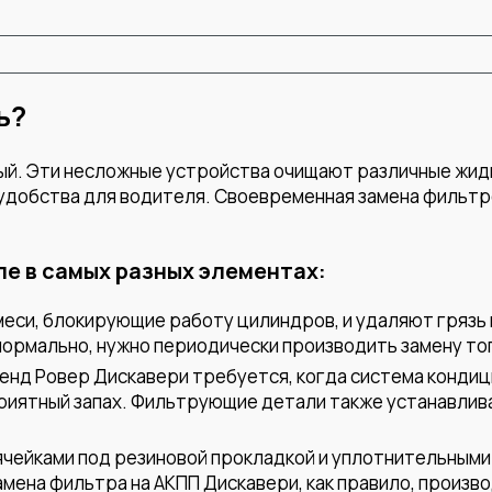
ь?
дый. Эти несложные устройства очищают различные жид
удобства для водителя. Своевременная замена фильтро
е в самых разных элементах:
еси, блокирующие работу цилиндров, и удаляют грязь 
нормально, нужно периодически производить замену топ
Ленд Ровер Дискавери требуется, когда система конди
еприятный запах. Фильтрующие детали также устанавл
ячейками под резиновой прокладкой и уплотнительными
мена фильтра на АКПП Дискавери, как правило, произв