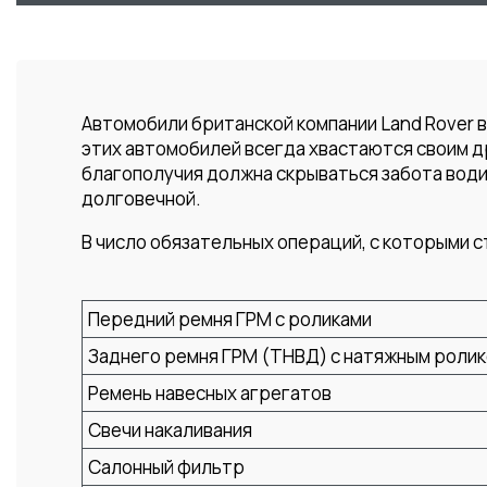
Автомобили британской компании Land Rover 
этих автомобилей всегда хвастаются своим д
благополучия должна скрываться забота водит
долговечной.
В число обязательных операций, с которыми с
Передний ремня ГРМ с роликами
Заднего ремня ГРМ (ТНВД) с натяжным ролико
Ремень навесных агрегатов
Свечи накаливания
Салонный фильтр