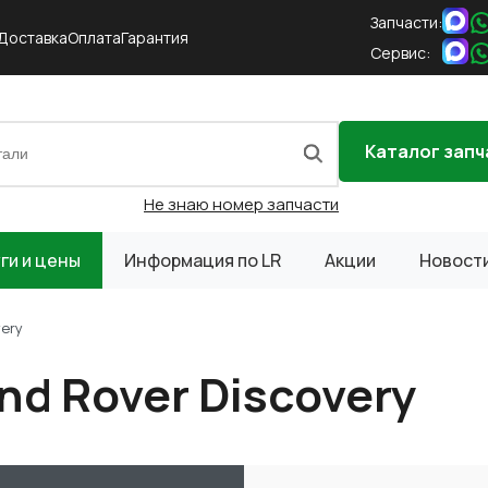
Запчасти:
Доставка
Оплата
Гарантия
Сервис:
Каталог запч
Не знаю номер запчасти
ги и цены
Информация по LR
Акции
Новост
very
d Rover Discovery