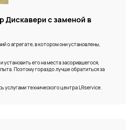
р Дискавери с заменой в
ий о агрегате, в котором они установлены,
и установить его на места засорившегося,
опыта. Поэтому гораздо лучше обратиться за
 услугами технического центра LRservice.