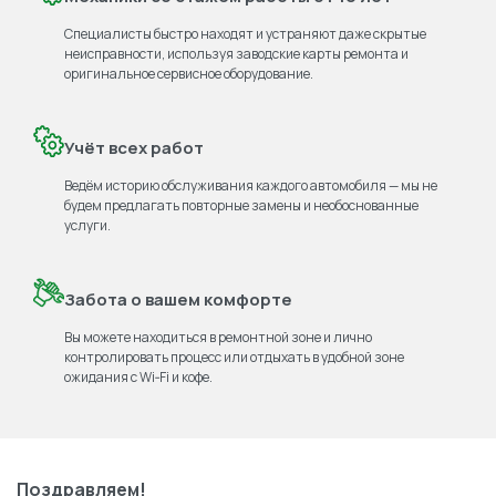
Специалисты быстро находят и устраняют даже скрытые
неисправности, используя заводские карты ремонта и
оригинальное сервисное оборудование.
Учёт всех работ
Ведём историю обслуживания каждого автомобиля — мы не
будем предлагать повторные замены и необоснованные
услуги.
Забота о вашем комфорте
Вы можете находиться в ремонтной зоне и лично
контролировать процесс или отдыхать в удобной зоне
ожидания с Wi‑Fi и кофе.
Поздравляем!