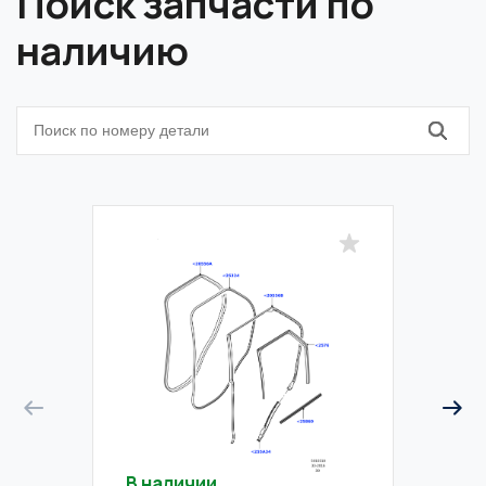
Поиск запчасти по
наличию
В наличии
В на