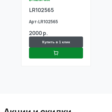
LR102565
LR1
Арт:
LR102565
Арт:
2000 р.
2000
Купить в 1 клик
Акции и скидки