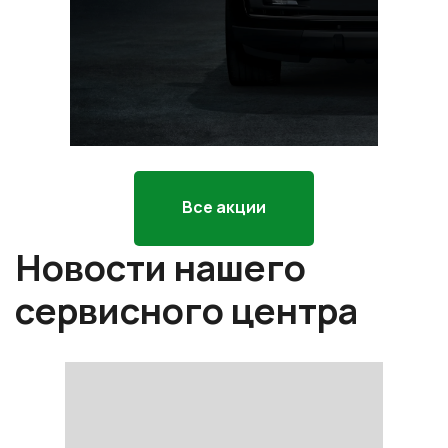
р
*П
ра
Все акции
Новости нашего
сервисного центра