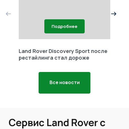
Подробнее
Land Rover Discovery Sport после
Land 
рестайлинга стал дороже
Freel
Все новости
Сервис Land Rover с