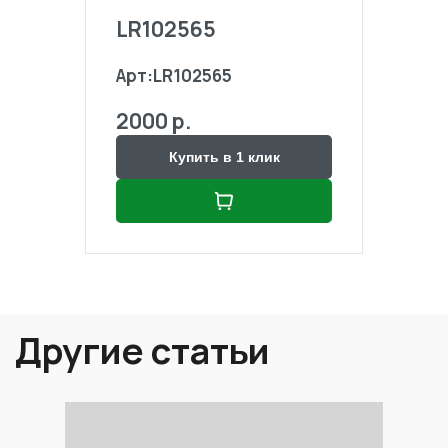
LR102565
LR1
Арт:
LR102565
Арт:
2000 р.
2000
Купить в 1 клик
Другие статьи