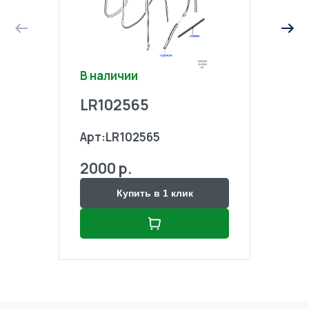
В наличии
В на
LR102565
LR1
Арт:
LR102565
Арт:
2000 р.
2000
Купить в 1 клик