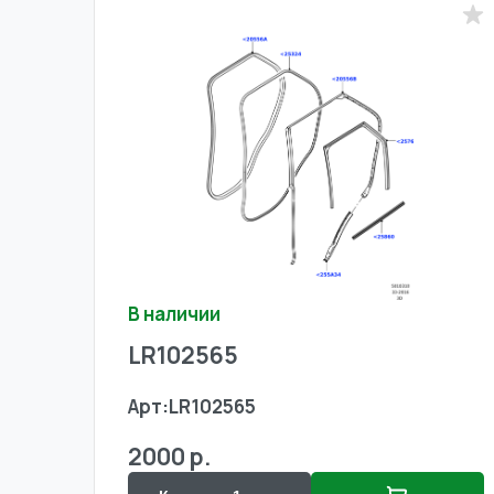
В наличии
LR102565
Арт:
LR102565
2000 р.