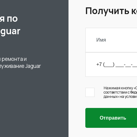
Получить 
я по
aguar
 ремонта и
луживание Jaguar
Нажимая кнопку «О
соответствии с Фе
данных» на услови
Отправить