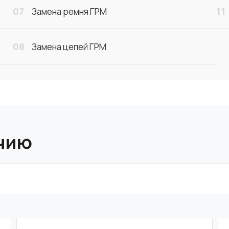
07
11
Замена ремня ГРМ
08
Замена цепей ГРМ
ичию