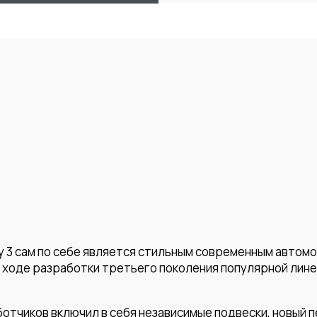
y 3 сам по себе является стильным современным автом
в ходе разработки третьего поколения популярной лин
ботчиков включил в себя независимые подвески, новый