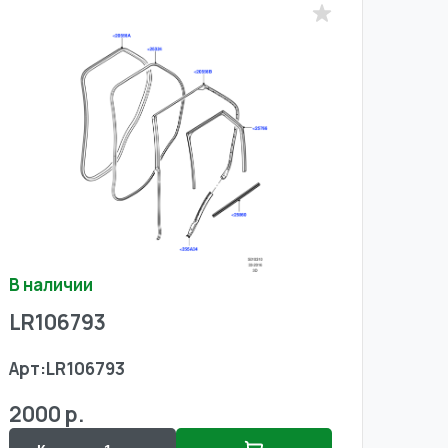
В наличии
LR106793
Арт:
LR106793
2000 р.