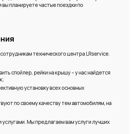
и вы планируете частые поездки по
ения
 сотрудникам технического центра LRservice.
ить спойлер, рейки на крышу – у нас найдется
к;
фективную установку всех основных
твуют по своему качеству тем автомобилям, на
и услугами. Мы предлагаем вам услуги лучших