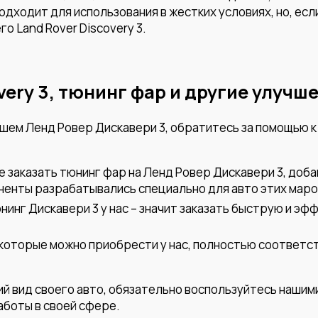
ходит для использования в жестких условиях, но, есл
о Land Rover Discovery 3.
very 3, тюнинг фар и другие улучш
ашем Ленд Ровер Дискавери 3, обратитесь за помощью к
заказать тюнинг фар на Ленд Ровер Дискавери 3, добав
оненты разрабатывались специально для авто этих маро
нинг Дискавери 3 у нас – значит заказать быструю и эф
, которые можно приобрести у нас, полностью соответс
й вид своего авто, обязательно воспользуйтесь нашим
боты в своей сфере.