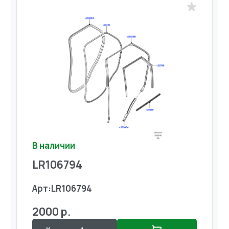
В наличии
LR106794
Арт:
LR106794
2000 р.