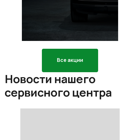
р
*П
ра
Все акции
Новости нашего
сервисного центра