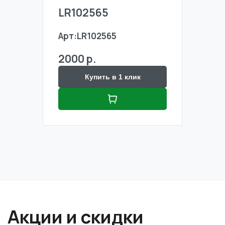
LR102565
LR1
Арт:
LR102565
Арт:
2000 р.
2000
Купить в 1 клик
Акции и скидки