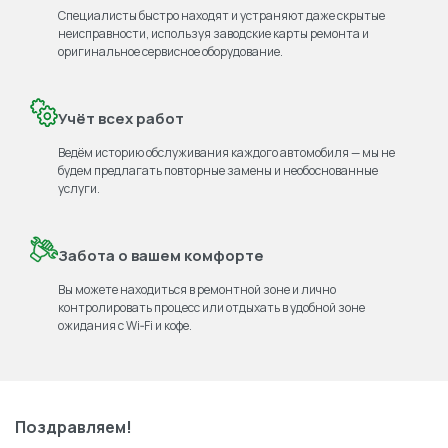
Специалисты быстро находят и устраняют даже скрытые
неисправности, используя заводские карты ремонта и
оригинальное сервисное оборудование.
Учёт всех работ
Ведём историю обслуживания каждого автомобиля — мы не
будем предлагать повторные замены и необоснованные
услуги.
Забота о вашем комфорте
Вы можете находиться в ремонтной зоне и лично
контролировать процесс или отдыхать в удобной зоне
ожидания с Wi‑Fi и кофе.
Поздравляем!