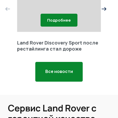
Подробнее
Land Rover Discovery Sport после
Land 
рестайлинга стал дороже
Freel
Все новости
Сервис Land Rover с