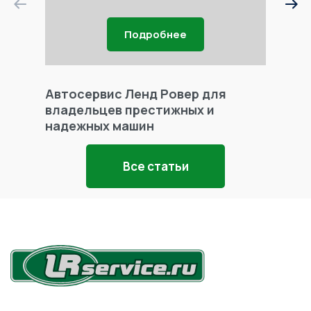
Подробнее
Автосервис Ленд Ровер для
Фары 
владельцев престижных и
надежных машин
Все статьи