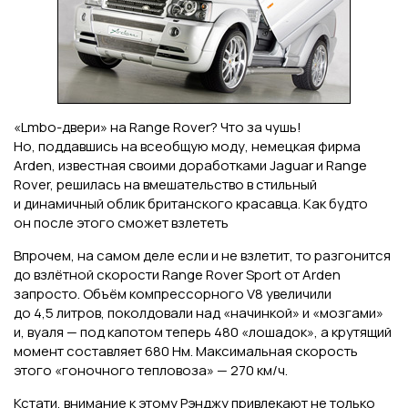
«Lmbo-двери» на Range Rover? Что за чушь!
Но, поддавшись на всеобщую моду, немецкая фирма
Arden, известная своими доработками Jaguar и Range
Rover, решилась на вмешательство в стильный
и динамичный облик британского красавца. Как будто
он после этого сможет взлететь
Впрочем, на самом деле если и не взлетит, то разгонится
до взлётной скорости Range Rover Sport от Arden
запросто. Объём компрессорного V8 увеличили
до 4,5 литров, поколдовали над «начинкой» и «мозгами»
и, вуаля — под капотом теперь 480 «лошадок», а крутящий
момент составляет 680 Нм. Максимальная скорость
этого «гоночного тепловоза» — 270 км/ч.
Кстати, внимание к этому Рэнджу привлекают не только