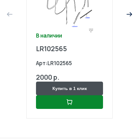
В наличии
В на
LR102565
LR1
Арт:
LR102565
Арт:
2000 р.
2000
Купить в 1 клик