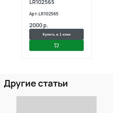
LR102565
LR1
Арт:
LR102565
Арт:
2000 р.
2000
Купить в 1 клик
Другие статьи