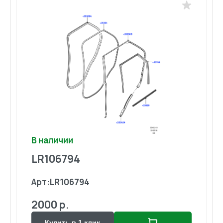
В наличии
LR106794
Арт:
LR106794
2000 р.
Купить в 1 клик