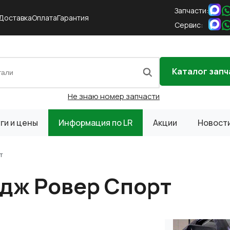
Запчасти:
Доставка
Оплата
Гарантия
Сервис:
Каталог запч
Не знаю номер запчасти
ги и цены
Информация по LR
Акции
Новост
т
дж Ровер Спорт