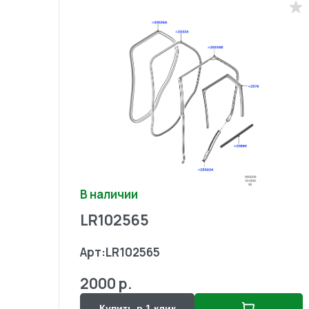
В наличии
LR102565
Арт:
LR102565
2000 р.
Купить в 1 клик