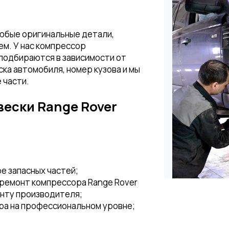
любые оригинальные детали,
м. У нас компрессор
 подбираются в зависимости от
ка автомобиля, номер кузова и мы
 части.
ески Range Rover
е запасных частей;
ремонт компрессора Range Rover
енту производителя;
ра на профессиональном уровне;