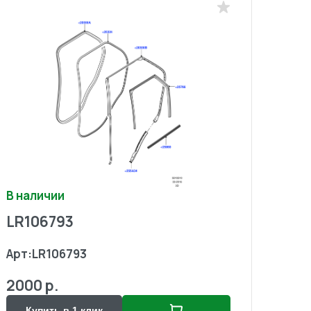
В наличии
LR106793
Арт:
LR106793
2000 р.
Купить в 1 клик