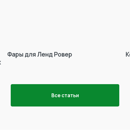
Фары для Ленд Ровер
К
х
Все статьи