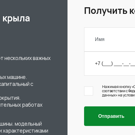
Получить 
 крыла
от нескольких важных
ных машине.
капитальный с
Нажимая кнопку «О
соответствии с Фе
данных» на услови
окрытия.
ительных работах
Отправить
ашины. модельный
ми характеристиками