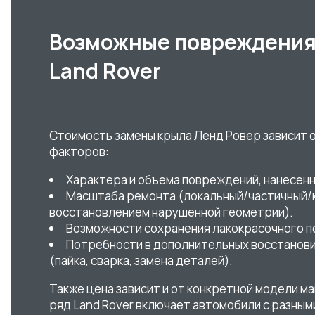
Возможные повреждения
Land Rover
Стоимость замены крыла Ленд Ровер зависит 
факторов:
Характера и объема повреждений, нанесен
Масштаба ремонта (локальный/частичный/
восстановлением нарушенной геометрии).
Возможности сохранения лакокрасочного п
Потребности в дополнительных восстанов
(пайка, сварка, замена деталей).
Также цена зависит и от конкретной модели м
ряд Land Rover включает автомобили с разны