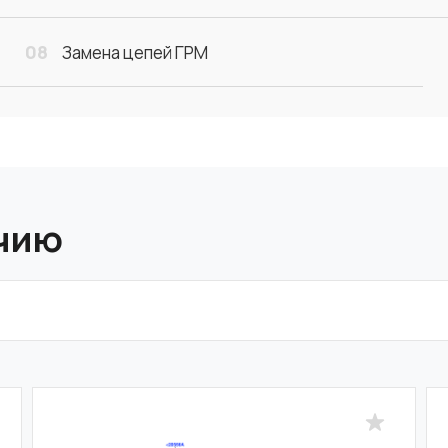
08
Замена цепей ГРМ
ичию