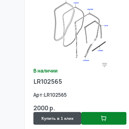
В наличии
LR102565
Арт:
LR102565
2000 р.
Купить в 1 клик