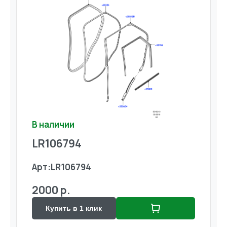
В наличии
LR106794
Арт:
LR106794
2000 р.
Купить в 1 клик