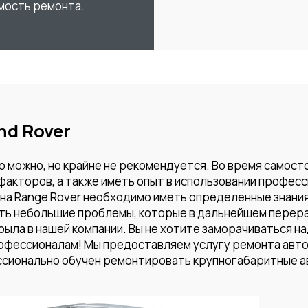
имость ремонта.
nd Rover
 можно, но крайне не рекомендуется. Во время самост
акторов, а также иметь опыт в использовании профес
на Range Rover необходимо иметь определенные знания.
уть небольшие проблемы, которые в дальнейшем перер
рыла в нашей компании. Вы не хотите заморачиваться н
фессионалам! Мы предоставляем услугу ремонта автом
сионально обучен ремонтировать крупногабаритные ав