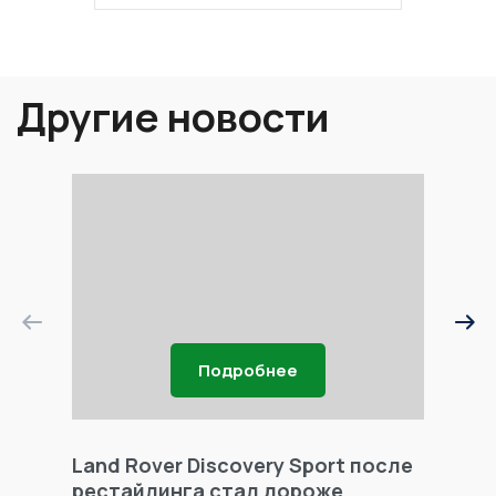
Другие новости
Подробнее
Land Rover Discovery Sport после
Land 
рестайлинга стал дороже
Freel