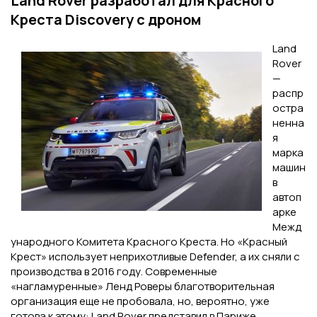
Land Rover разработал для Красного
Креста Discovery с дроном
Land
Rover
—
распр
остра
ненна
я
марка
машин
в
автоп
арке
Межд
ународного Комитета Красного Креста. Но «Красный
Крест» использует неприхотливые Defender, а их сняли с
производства в 2016 году. Современные
«нагламуренные» Ленд Роверы благотворительная
организация еще не пробовала, но, вероятно, уже
готова к этому: Land Rover представил в Париже