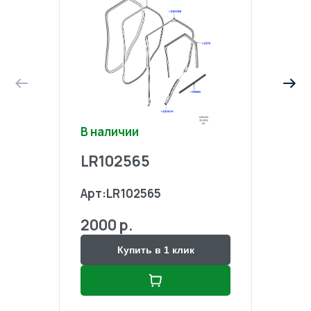
В наличии
В на
LR102565
LR1
Арт:
LR102565
Арт:
2000 р.
2000
Купить в 1 клик