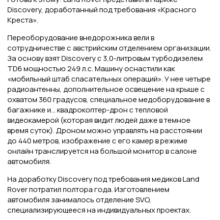
Discovery, доработанный под требования «Красного
Креста».
Переоборудование внедорожника вели в
сотрудничестве с австрийским отделением организации.
За основу взят Discovery с 3,0-литровым турбодизелем
TD6 мощностью 249 л.с. Машину оснастили как
«мобильный штаб спасательных операций». У нее четыре
радиоантенны, дополнительное освещение на крыше с
охватом 360 градусов, специальное медоборудование в
багажнике и… квадрокоптер-дрон с тепловой
видеокамерой (которая видит людей даже в темное
время суток). Дроном можно управлять на расстоянии
до 440 метров, изображение с его камер в режиме
онлайн транслируется на большой монитор в салоне
автомобиля.
На доработку Discovery под требования медиков Land
Rover потратил полтора года. Изготовлением
автомобиля занималось отделение SVO,
специализирующееся на индивидуальных проектах.