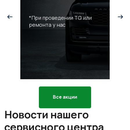
*При проведении ТО или
ремонта у нас
С
р
*П
ра
Все акции
Новости нашего
сервисного центра