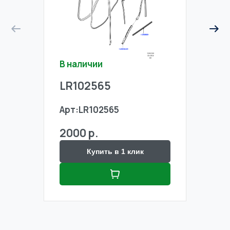
В наличии
В на
LR102565
LR1
Арт:
LR102565
Арт:
2000 р.
2000
Купить в 1 клик