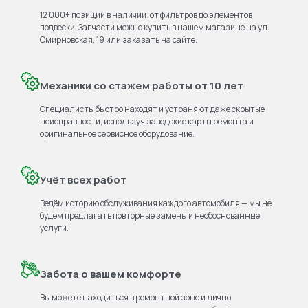
12 000+ позиций в наличии: от фильтров до элементов
подвески. Запчасти можно купить в нашем магазине на ул.
Смирновская, 19 или заказать на сайте.
Механики со стажем работы от 10 лет
Специалисты быстро находят и устраняют даже скрытые
неисправности, используя заводские карты ремонта и
оригинальное сервисное оборудование.
Учёт всех работ
Ведём историю обслуживания каждого автомобиля — мы не
будем предлагать повторные замены и необоснованные
услуги.
Забота о вашем комфорте
Вы можете находиться в ремонтной зоне и лично