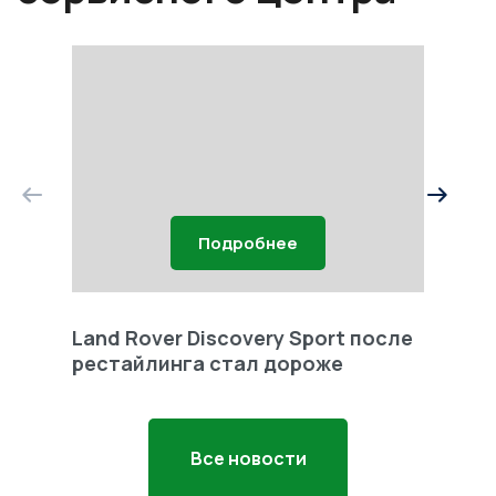
Подробнее
Land Rover Discovery Sport после
Land 
рестайлинга стал дороже
Freel
Все новости