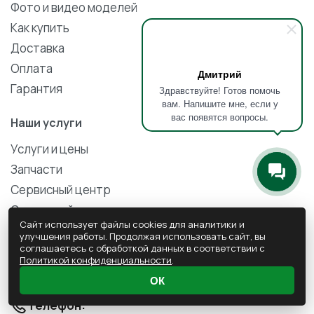
Фото и видео моделей
Как купить
Доставка
Оплата
Дмитрий
Гарантия
Здравствуйте! Готов помочь
вам. Напишите мне, если у
вас появятся вопросы.
Наши услуги
Услуги и цены
Запчасти
Сервисный центр
Слесарный ремонт
Сайт использует файлы cookies для аналитики и
Кузовной ремонт
улучшения работы. Продолжая использовать сайт, вы
соглашаетесь с обработкой данных в соответствии с
Техническое обслуживание
Политикой конфиденциальности
.
Ремонт электрики
ОК
Телефон: