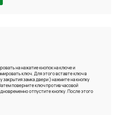
ровать на нажатие кнопок на ключе и
мировать ключ. Для этого вставте ключ в
 закрытия замка двери ) нажмите на кнопку
 Затем поверните ключ против часовой
 одновременно отпустите кнопку. После этого