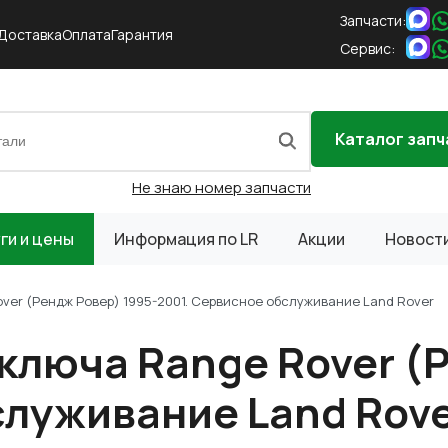
Запчасти:
Доставка
Оплата
Гарантия
Сервис:
Каталог запч
Не знаю номер запчасти
ги и цены
Информация по LR
Акции
Новост
er (Рендж Ровер) 1995-2001. Сервисное обслуживание Land Rover
люча Range Rover (Р
служивание Land Rov