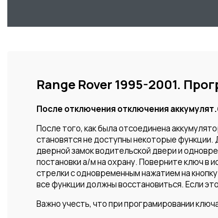
Range Rover 1995-2001. Про
После отключения отключения аккумулят
После того, как была отсоединена аккумулято
становятся не доступны некоторые функции. 
дверной замок водительской двери и одноврем
постановки а/м на охрану. Поверните ключ в 
стрелки с одновременным нажатием на кнопку 
все функции должны восстановиться. Если это
Важно учесть, что при програмировании ключ