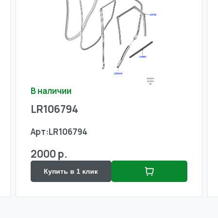
В наличии
LR106794
Арт:
LR106794
2000 р.
Купить в 1 клик