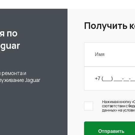
Получить 
я по
aguar
 ремонта и
луживание Jaguar
Нажимая кнопку «О
соответствии с Фе
данных» на услови
Отправить