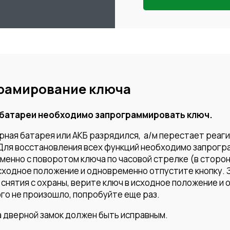
грамирование ключа
.батареи необходимо запрограммировать ключ.
рная батарея или АКБ разрядился, а/м перестает реаги
Для восстановления всех функций необходимо запрогра
енно с поворотом ключа по часовой стрелке (в сторону
исходное положение и одновременно отпустите кнопку.
снятия с охраны, верите ключ в исходное положение и
го не произошло, попробуйте еще раз.
а дверной замок должен быть исправным.