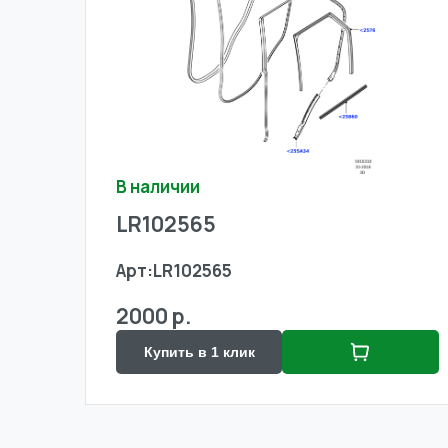
В наличии
LR102565
Арт:
LR102565
2000 р.
Купить в 1 клик