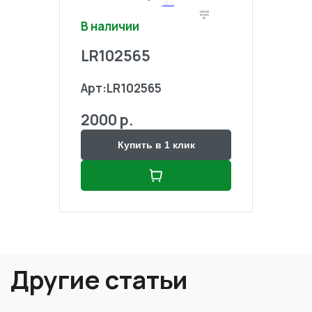
В наличии
В на
LR102565
LR1
Арт:
LR102565
Арт:
2000 р.
2000
Купить в 1 клик
Другие статьи