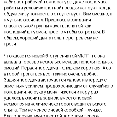
набирает рабочей температуры даже после часа
работы в условиях плотной посадки на грунт, когда
обдув снизу полностью отсутствует. Вам смешно, а
я чуть не окоченел. Пришлось в ожидании
спасательной группы махать лопатой, как
последний штурман, просто чтобы согреться. В
общем, хороший двигатель, перегрев ему не
грозит.
Что касается новой 6-ступенчатой МКПП, то она
вызвала гораздо несколько меньше положительных
эмоций. Первая передача – слишком короткая. А со
второй трогаться все-таки не очень удобно.
Задняя передача включается «влево и вперед» с
заметным усилием, предохраняющим от случайного
попадания, но рука у меня тяжелая и пару раз
удалось включить заднюю вместо первой,
несмотря на наличие некоторого водительского
опыта. Тем не менее с новой коробкой – лучше.
Благодаря наличию шестой передачи теперь