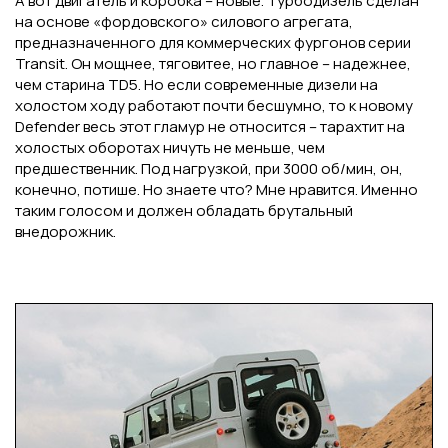
А вот двигатель и коробка – новые. Турбодизель сделан
на основе «фордовского» силового агрегата,
предназначенного для коммерческих фургонов серии
Transit. Он мощнее, тяговитее, но главное – надежнее,
чем старина TD5. Но если современные дизели на
холостом ходу работают почти бесшумно, то к новому
Defender весь этот гламур не относится – тарахтит на
холостых оборотах ничуть не меньше, чем
предшественник. Под нагрузкой, при 3000 об/мин, он,
конечно, потише. Но знаете что? Мне нравится. Именно
таким голосом и должен обладать брутальный
внедорожник.