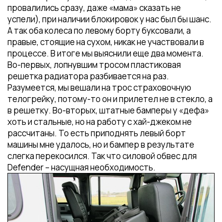
провалились сразу, даже «мама» сказать не
успели), при наличии блокировок у нас был бы шанс.
А так оба колеса по левому борту буксовали, а
правые, стоящие на сухом, никак не участвовали в
процессе. В итоге мы выяснили еще два момента.
Во-первых, лопнувшим тросом пластиковая
решетка радиатора разбивается на раз.
Разумеется, мы вешали на трос страховочную
телогрейку, потому-то он и прилетел не в стекло, а
в решетку. Во-вторых, штатные бамперы у «дефа»
хоть и стальные, но на работу с хай-джеком не
рассчитаны. То есть приподнять левый борт
машины мне удалось, но и бампер в результате
слегка перекосился. Так что силовой обвес для
Defender – насущная необходимость.