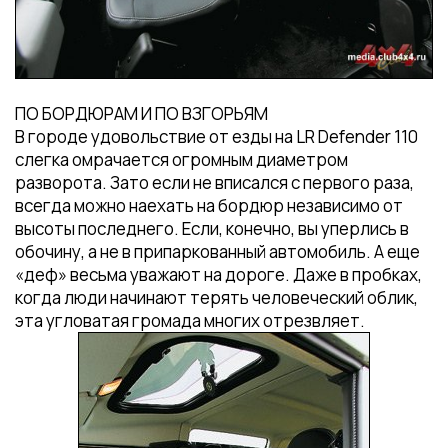
ПО БОРДЮРАМ И ПО ВЗГОРЬЯМ
В городе удовольствие от езды на LR Defender 110
слегка омрачается огромным диаметром
разворота. Зато если не вписался с первого раза,
всегда можно наехать на бордюр независимо от
высоты последнего. Если, конечно, вы уперлись в
обочину, а не в припаркованный автомобиль. А еще
«деф» весьма уважают на дороге. Даже в пробках,
когда люди начинают терять человеческий облик,
эта угловатая громада многих отрезвляет.