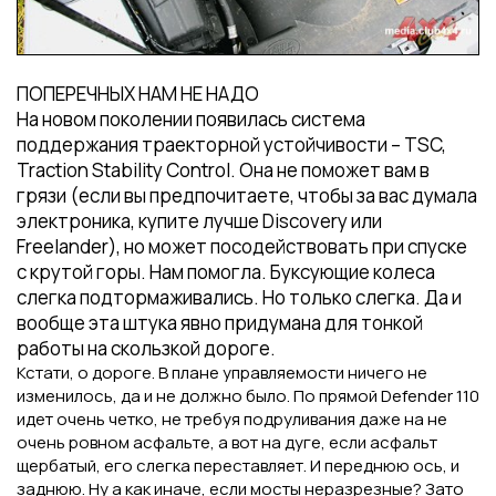
ПОПЕРЕЧНЫХ НАМ НЕ НАДО
На новом поколении появилась система
поддержания траекторной устойчивости – TSC,
Traction Stability Control. Она не поможет вам в
грязи (если вы предпочитаете, чтобы за вас думала
электроника, купите лучше Discovery или
Freelander), но может посодействовать при спуске
с крутой горы. Нам помогла. Буксующие колеса
слегка подтормаживались. Но только слегка. Да и
вообще эта штука явно придумана для тонкой
работы на скользкой дороге.
Кстати, о дороге. В плане управляемости ничего не
изменилось, да и не должно было. По прямой Defender 110
идет очень четко, не требуя подруливания даже на не
очень ровном асфальте, а вот на дуге, если асфальт
щербатый, его слегка переставляет. И переднюю ось, и
заднюю. Ну а как иначе, если мосты неразрезные? Зато