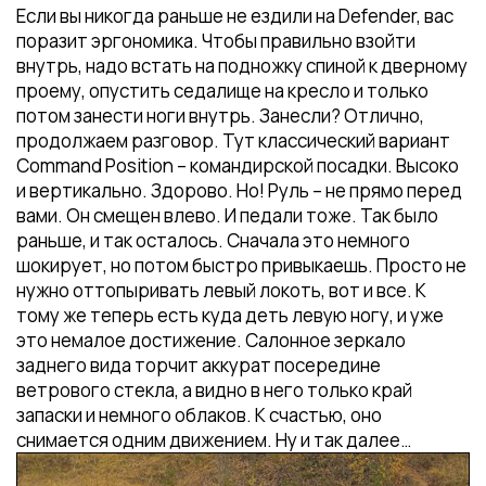
Если вы никогда раньше не ездили на Defender, вас
поразит эргономика. Чтобы правильно взойти
внутрь, надо встать на подножку спиной к дверному
проему, опустить седалище на кресло и только
потом занести ноги внутрь. Занесли? Отлично,
продолжаем разговор. Тут классический вариант
Command Position – командирской посадки. Высоко
и вертикально. Здорово. Но! Руль – не прямо перед
вами. Он смещен влево. И педали тоже. Так было
раньше, и так осталось. Сначала это немного
шокирует, но потом быстро привыкаешь. Просто не
нужно оттопыривать левый локоть, вот и все. К
тому же теперь есть куда деть левую ногу, и уже
это немалое достижение. Салонное зеркало
заднего вида торчит аккурат посередине
ветрового стекла, а видно в него только край
запаски и немного облаков. К счастью, оно
снимается одним движением. Ну и так далее…