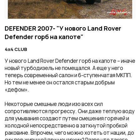
DEFENDER 2007- "У нового Land Rover
Defender горб на капоте"
4x4 CLUB
У нового Land Rover Defender горб на капоте – иначе
новый турбодизель не помещался. А еще у него
теперь современный салон и 6-ступенчатая МКПП.
Но тем не менее он остался старым добрым
«дефом».
Некоторые смешные люди изо всех сил
сопротивляются прогрессу. Они даже теплую воду
для умывания создают путем смешения горячей и
холодной непосредственно в заткнутой пробкой
раковине. Впрочем, чего можно хотеть от нации, до
сих пор живущей при монархии? Разве что такого