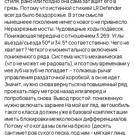
стиля, рано или поздно она сама затащит его в
грязь. Потому что истинной стихией LR Defender
всегда было бездорожье. В этом смысле
нынешнеее поколение ничего нового не привнесло.
Неразрезные мосты. Чудовищные ходы подвесок.
Понижающая передача c отношением 3.269. Углы
въезда/съезда 50° и 34.5° соответственно. Чего не
хватает? Четкого и моментального включения
пониженного ряда. Система чисто механическая
(что не может не радовать), и поэтому временами у
нее зуб на зуб не попадает – толкаешь рычаг
управления раздаточной коробкой, а он не идет.
Значит, нужно снова вернуться на повышенный ряд,
проехать пару метров назад или вперед и
попробовать снова. Вывод простой: пониженную
нужно включать заранее На мой взгляд, автомобиль
такого класса должен уже в базовой комплектации
иметь блокировки межколесных дифференциалов.
Потому что когда мы сели на брюхо (десять
сантиметров сухого песка, под ним – мягкая глина,