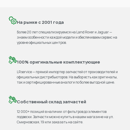
На рынке с 2001 года
Более 20 лет специализируемся на Land Rover и Jaguar —
знаем особенности каждой модели и обеспечиваем сервис на
уровне официальных центров.
100% оригинальные комплектующие
LRservice — прямой импортер запчастей от производителей и
официальных дистрибьюторов. На выбор есть как оригиналы,
так и сертифицированные аналоги по более выгодной цене.
Собственный склад запчастей
12 000+ позиций в наличии: от фильтров до элементов
подвески. Запчасти можно купить в нашем магазине на ул.
Смирновская, 19 или заказать на сайте.