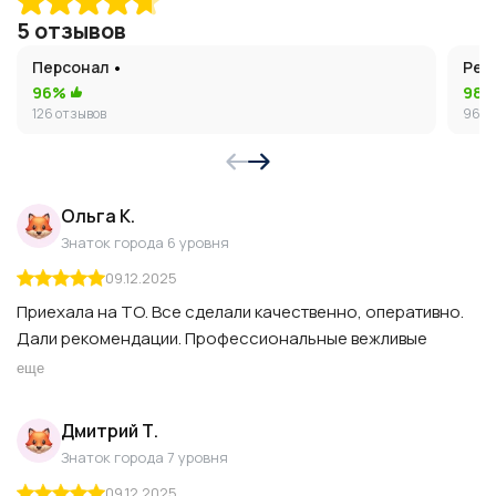
5 отзывов
Персонал
Рем
96%
98
126 отзывов
96 о
Ольга К.
Знаток города 6 уровня
09.12.2025
Приехала на ТО. Все сделали качественно, оперативно.
Дали рекомендации. Профессиональные вежливые
ребята. Цены средние по округу.
еще
Дмитрий Т.
Знаток города 7 уровня
09.12.2025