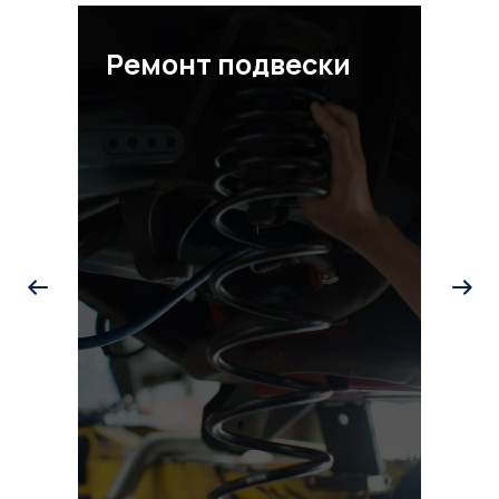
Ремонт подвески
Ре
ст