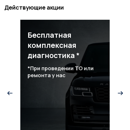
Действующие акции
Бесплатная
комплексная
диагностика *
*При проведении ТО или
ремонта у нас
Ск
ра
*Пр