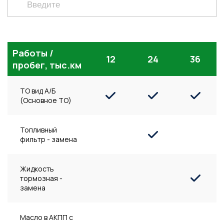
Работы /
12
24
36
пробег, тыс.км
ТО вид А/Б
(Основное ТО)
Топливный
фильтр - замена
Жидкость
тормозная -
замена
Масло в АКПП с