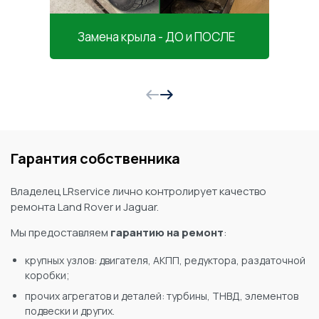
Ре
Замена крыла - ДО и ПОСЛЕ
Гарантия собственника
Владелец LRservice лично контролирует качество
ремонта Land Rover и Jaguar.
Мы предоставляем
гарантию на ремонт
:
крупных узлов: двигателя, АКПП, редуктора, раздаточной
коробки;
прочих агрегатов и деталей: турбины, ТНВД, элементов
подвески и других.