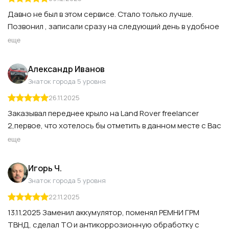
Давно не был в этом сервисе. Стало только лучше.
Позвонил , записали сразу на следующий день в удобное
время, сделали быстро и хорошо. Эвок 2,2 D
еще
Александр Иванов
Знаток города 5 уровня
26.11.2025
Заказывал переднее крыло на Land Rover freelancer
2,первое, что хотелось бы отметить в данном месте с Вас
не возьмут предоплату до тех пор пока поставщик
еще
запчастей не подтвердит наличие необходимой
запчасти, запчасть пришла в оговоренных срок,
Игорь Ч.
отношение к клиентам хорошее, работники дают
Знаток города 5 уровня
хорошую консультацию по запчастям, всегда на связи и
22.11.2025
не смотря на то, что я брал деталь китайского
происхождения и был готов к определённым
13.11.2025 Заменил аккумулятор, поменял РЕМНИ ГРМ
"несостыкавкам" сотрудники всё равно сопереживают и
ТВНД, сделал ТО и антикоррозионную обработку с