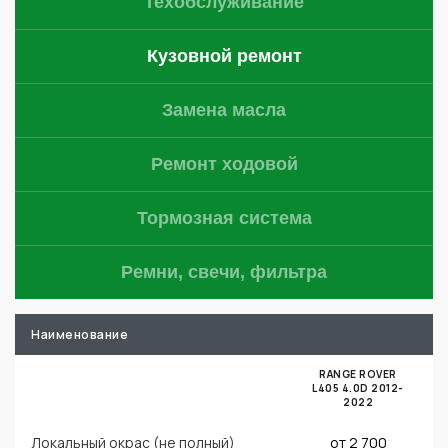
Техобслуживание
Кузовной ремонт
Замена масла
Ремонт ходовой
Тормозная система
Ремни, свечи, фильтра
Наименование
RANGE ROVER
L405 4.0D 2012-
L
2022
Локальный окрас (не полный)
от 2 700