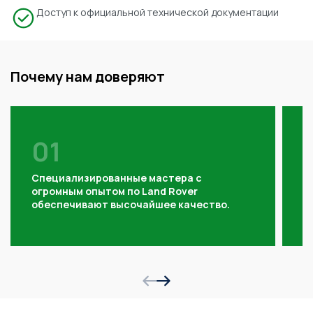
Доступ к официальной технической документации
Почему нам доверяют
01
Специализированные мастера с
П
огромным опытом по Land Rover
к
обеспечивают высочайшее качество.