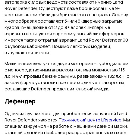
автопарка силовых ведомств составляют именно Land
Rover Defender. Существуют даже бронированные 9-
местные автомобили для британского спецназа. Основу
многообразия составляют 3- или 5-дверные закрытые
кузова, вмещающие от 2 до 9 человек. 3-дверные
варианты пользуются спросом у английских фермеров.
Имеется также открытый вариант Land Rover Defender 90
с кузовом кабриолет. Помимо легковых моделей,
выпускаются пикапы.
Машины комплектуются двумя моторами – турбодизелем
с непосредственным впрыском топлива мощностью 113
л.с. и 4-литровым бензиновым V8, развивающим 182 л.с. По
заказу фирма установит все необходимые «навороты»,
создающие Defender представительский имидж.
Дефендер
Одним из лучших мест для приобретения запчастей Land
Rover Defender является
Технический центр LRservice
. Мы
специализируемся на работе с машинами данной марки,
ставшей одной из наиболее распространенных во всем