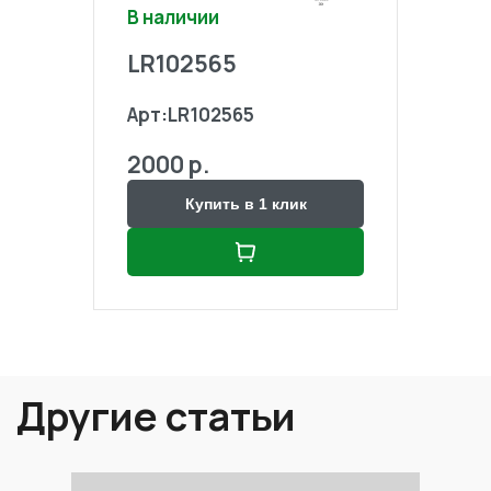
В наличии
В на
LR102565
LR1
Арт:
LR102565
Арт:
2000 р.
2000
Купить в 1 клик
Другие статьи