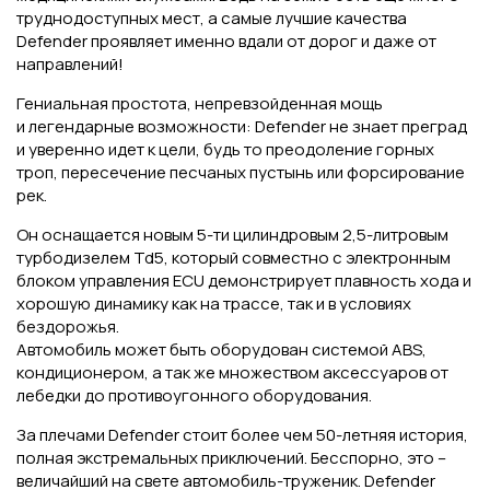
труднодоступных мест, а самые лучшие качества
Defender проявляет именно вдали от дорог и даже от
направлений!
Гениальная простота, непревзойденная мощь
и легендарные возможности: Defender не знает преград
и уверенно идет к цели, будь то преодоление горных
троп, пересечение песчаных пустынь или форсирование
рек.
Он оснащается новым 5-ти цилиндровым 2,5-литровым
турбодизелем Td5, который совместно с электронным
блоком управления ECU демонстрирует плавность хода и
хорошую динамику как на трассе, так и в условиях
бездорожья.
Автомобиль может быть оборудован системой ABS,
кондиционером, а так же множеством аксессуаров от
лебедки до противоугонного оборудования.
За плечами Defender стоит более чем 50-летняя история,
полная экстремальных приключений. Бесспорно, это –
величайший на свете автомобиль-труженик. Defender