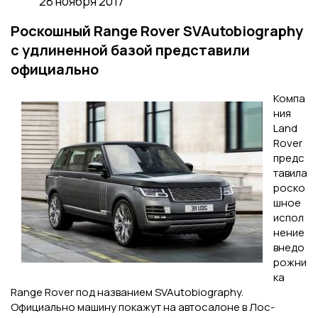
28 ноября 2017
Роскошный Range Rover SVAutobiography
с удлиненной базой представили
официально
Компа
ния
Land
Rover
предс
тавила
роско
шное
испол
нение
внедо
рожни
ка
Range Rover под названием SVAutobiography.
Официально машину покажут на автосалоне в Лос-