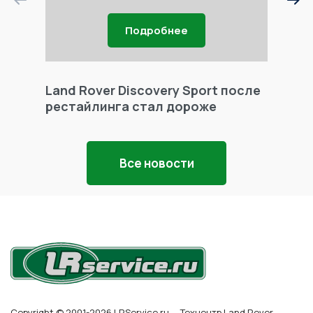
Подробнее
Land Rover Discovery Sport после
Land 
рестайлинга стал дороже
Freel
Все новости
Copyright © 2001-2026 LRService.ru — Техцентр Land Rover,