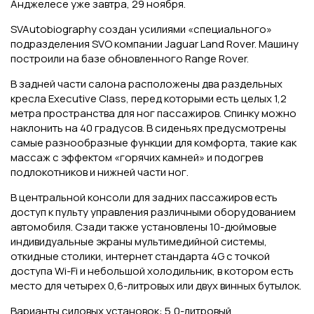
Анджелесе уже завтра, 29 ноября.
SVAutobiography создан усилиями «специального»
подразделения SVO компании Jaguar Land Rover. Машину
построили на базе обновленного Range Rover.
В задней части салона расположены два раздельных
кресла Executive Class, перед которыми есть целых 1,2
метра пространства для ног пассажиров. Спинку можно
наклонить на 40 градусов. В сиденьях предусмотрены
самые разнообразные функции для комфорта, такие как
массаж с эффектом «горячих камней» и подогрев
подлокотников и нижней части ног.
В центральной консоли для задних пассажиров есть
доступ к пульту управления различными оборудованием
автомобиля. Сзади также установлены 10-дюймовые
индивидуальные экраны мультимедийной системы,
откидные столики, интернет стандарта 4G с точкой
доступа Wi-Fi и небольшой холодильник, в котором есть
место для четырех 0,6-литровых или двух винных бутылок.
Варианты силовых установок: 5,0-литровый