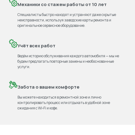
Механики со стажем работы от 10 лет
Специалисты быстро находят и устраняют даже скрытые
неисправности, используя заводские карты ремонта и
оригинальное сервисное оборудование.
Учёт всех работ
Ведём историю обслуживания каждого автомобиля — мы не
будем предлагать повторные замены и необоснованные
услуги.
Забота о вашем комфорте
Вы можете находиться в ремонтной зоне и лично
контролировать процесс или отдыхать в удобной зоне
ожидания с Wi‑Fi и кофе.