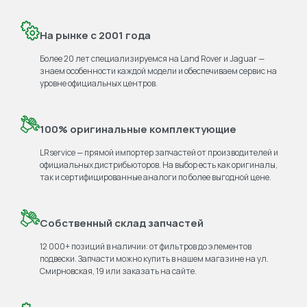
На рынке с 2001 года
Более 20 лет специализируемся на Land Rover и Jaguar —
знаем особенности каждой модели и обеспечиваем сервис на
уровне официальных центров.
100% оригинальные комплектующие
LRservice — прямой импортер запчастей от производителей и
официальных дистрибьюторов. На выбор есть как оригиналы,
так и сертифицированные аналоги по более выгодной цене.
Собственный склад запчастей
12 000+ позиций в наличии: от фильтров до элементов
подвески. Запчасти можно купить в нашем магазине на ул.
Смирновская, 19 или заказать на сайте.