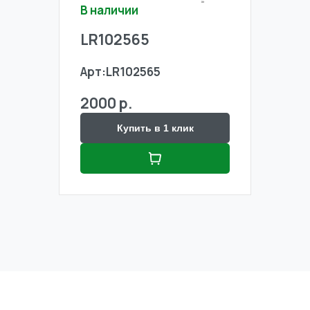
В наличии
В на
LR102565
LR1
Арт:
LR102565
Арт:
2000 р.
2000
Купить в 1 клик