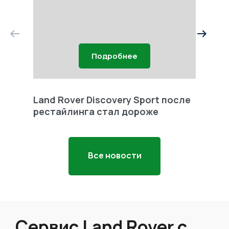
Подробнее
Land Rover Discovery Sport после
Land 
рестайлинга стал дороже
Freel
Все новости
Сервис Land Rover с