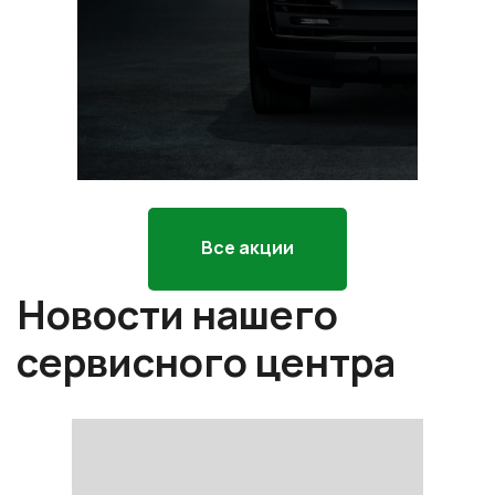
С
р
*П
ра
Все акции
Новости нашего
сервисного центра