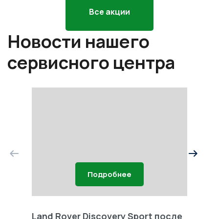
Все акции
Новости нашего
сервисного центра
Подробнее
Land Rover Discovery Sport после
Land 