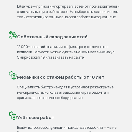
LRservice — прямой импортер запчастей от производителей и
официальных дистрибьюторов. На выбор есть как оригиналы,
так и сертифицированные аналоги по более выгодной цене.
Собственный склад запчастей
12 000+ позиций в наличии: от фильтров до элементов
подвески. Запчасти можно купить в нашем магазине на ул.
Смирновская, 19 или заказать на сайте.
Механики со стажем работы от 10 лет
Специалисты быстро находят и устраняют даже скрытые
неисправности, используя заводские карты ремонта и
оригинальное сервисное оборудование.
Учёт всех работ
Ведём историю обслуживания каждого автомобиля — мы не