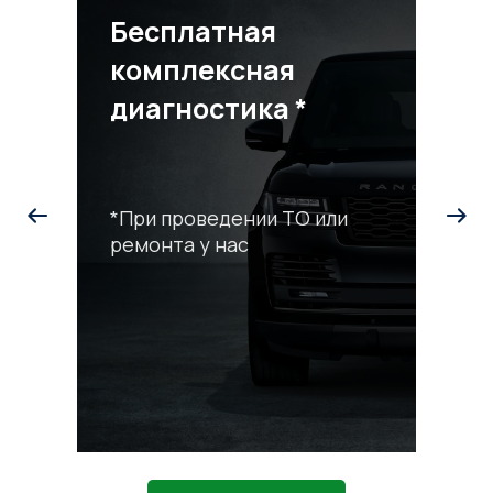
Бесплатная
комплексная
диагностика *
*При проведении ТО или
ремонта у нас
С
р
*П
ра