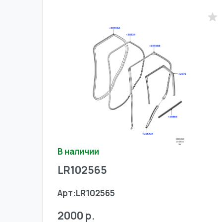
В наличии
LR102565
Арт:
LR102565
2000 р.