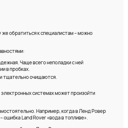
у же обратиться к специалистам – можно
равностями:
дежная. Чаще всего неполадки с ней
ии в пробках.
ни тщательно очищаются.
 в электронных системах может произойти
амостоятельно. Например, когда в Ленд Ровер
 ошибка Land Rover «вода в топливе».