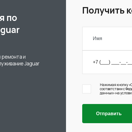
Получить 
я по
aguar
 ремонта и
луживание Jaguar
Нажимая кнопку «О
соответствии с Фе
данных» на услови
Отправить