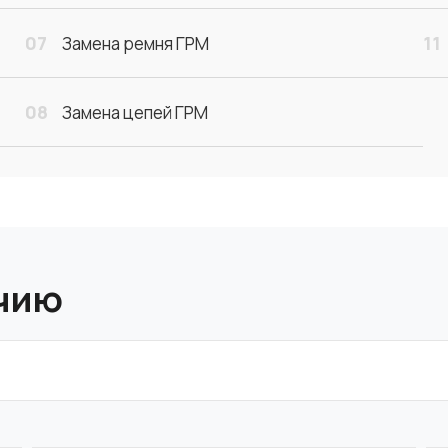
07
11
Замена ремня ГРМ
08
Замена цепей ГРМ
ичию