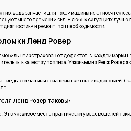
иятно, ведь запчасти для такой машины не относятся к
ребуют много времени и сил. В любых ситуациях лучше 
т диагностику и ремонт, при необходимости.
оломки Ленд Ровер
мобиль не застрахован от дефектов. У каждой марки La
ительны к качеству топлива. Уязвимыми в Ренж Ровера
о, ведь эти машины оснащены световой индикацией. Она
вто.
еля Ленд Ровер таковы:
. Это уязвимое место практически у всех моделей таки