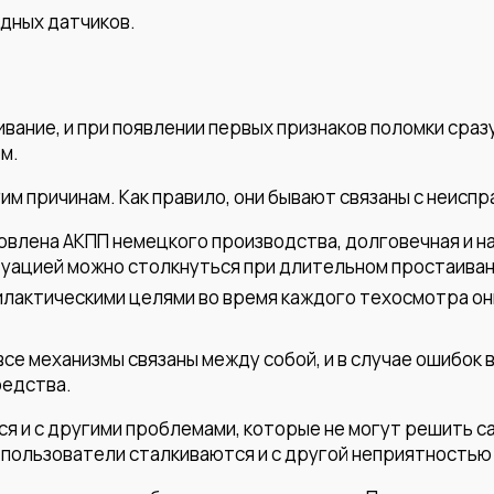
одных датчиков.
ание, и при появлении первых признаков поломки сраз
м.
им причинам. Как правило, они бывают связаны с неисп
овлена АКПП немецкого производства, долговечная и на
итуацией можно столкнуться при длительном простаиван
илактическими целями во время каждого техосмотра о
се механизмы связаны между собой, и в случае ошибок
редства.
я и с другими проблемами, которые не могут решить с
пользователи сталкиваются и с другой неприятностью –