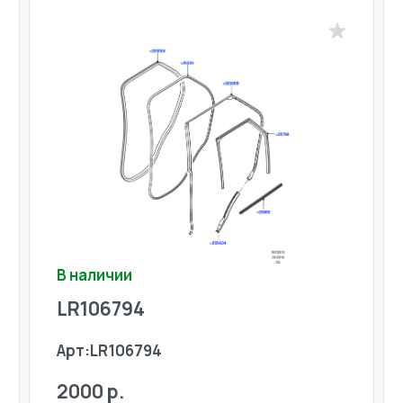
В наличии
LR106794
Арт:
LR106794
2000 р.