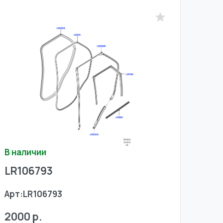
В наличии
LR106793
Арт:
LR106793
2000 р.