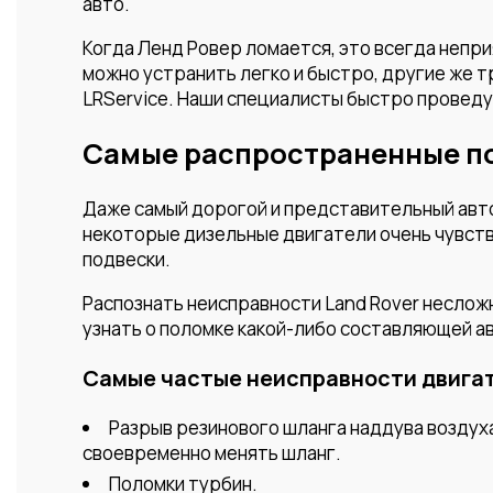
авто.
Когда Ленд Ровер ломается, это всегда непр
можно устранить легко и быстро, другие же т
LRService. Наши специалисты быстро проведу
Самые распространенные п
Даже самый дорогой и представительный авто
некоторые дизельные двигатели очень чувств
подвески.
Распознать неисправности Land Rover несложн
узнать о поломке какой-либо составляющей а
Самые частые неисправности двигат
Разрыв резинового шланга наддува воздуха
своевременно менять шланг.
Поломки турбин.