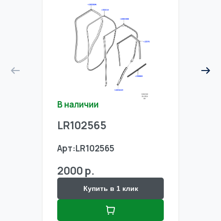
В наличии
В на
LR102565
LR1
Арт:
LR102565
Арт:
2000 р.
2000
Купить в 1 клик