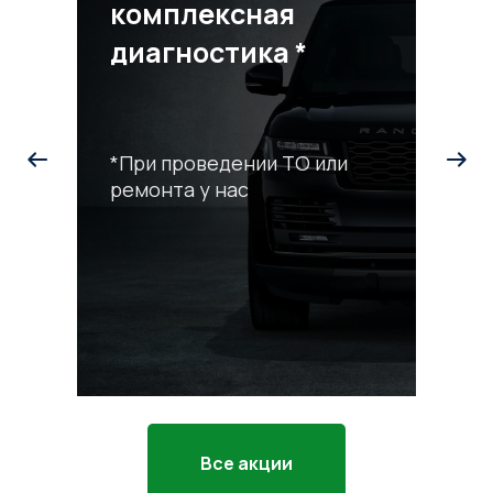
комплексная
диагностика *
*При проведении ТО или
ремонта у нас
С
р
*П
ра
Все акции