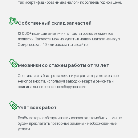
так и сертифицированные аналоги по более выгодной цене.
Собственный склад запчастей
12 000+ позиций в наличии: от фильтров до элементов
подвески. Запчасти можно купить в нашем магазине на ул.
Смирновская, 19 или заказать на сайте.
Механики со стажем работы от 10 лет
Специалисты быстро находят и устраняют даже скрытые
неисправности, используя заводские карты ремонта и
оригинальное сервисное оборудование.
Учёт всех работ
Ведём историю обслуживания каждого автомобиля — мы не
будем предлагать повторные замены и необоснованные
услуги.