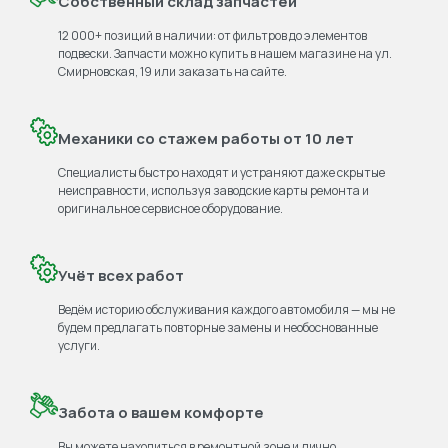
Собственный склад запчастей
12 000+ позиций в наличии: от фильтров до элементов
подвески. Запчасти можно купить в нашем магазине на ул.
Смирновская, 19 или заказать на сайте.
Механики со стажем работы от 10 лет
Специалисты быстро находят и устраняют даже скрытые
неисправности, используя заводские карты ремонта и
оригинальное сервисное оборудование.
Учёт всех работ
Ведём историю обслуживания каждого автомобиля — мы не
будем предлагать повторные замены и необоснованные
услуги.
Забота о вашем комфорте
Вы можете находиться в ремонтной зоне и лично