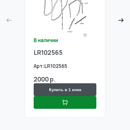
В наличии
В на
LR102565
LR1
Арт:
LR102565
Арт:
2000 р.
2000
Купить в 1 клик