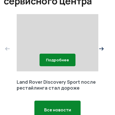
сервисного центра
Подробнее
Land Rover Discovery Sport после
Land 
рестайлинга стал дороже
Freel
Все новости