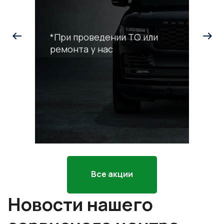
*При проведении ТО или
ремонта у нас
С
р
*П
ра
Все акции
Новости нашего