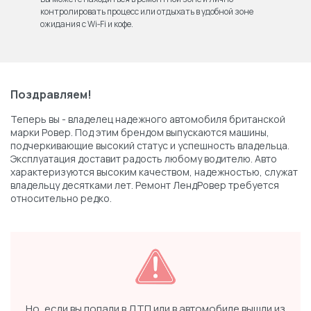
контролировать процесс или отдыхать в удобной зоне
ожидания с Wi‑Fi и кофе.
Поздравляем!
Теперь вы - владелец надежного автомобиля британской
марки Ровер. Под этим брендом выпускаются машины,
подчеркивающие высокий статус и успешность владельца.
Эксплуатация доставит радость любому водителю. Авто
характеризуются высоким качеством, надежностью, служат
владельцу десятками лет. Ремонт ЛендРовер требуется
относительно редко.
Но, если вы попали в ДТП или в автомобиле вышли из