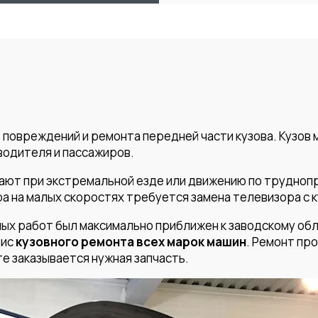
т повреждений и ремонта передней части кузова. Кузов
водителя и пассажиров.
ают при экстремальной езде или движению по трудноп
ра на малых скоростях требуется замена телевизора с 
х работ был максимально приближен к заводскому обл
вис
кузовного ремонта всех марок машин
. Ремонт пр
е заказывается нужная запчасть.