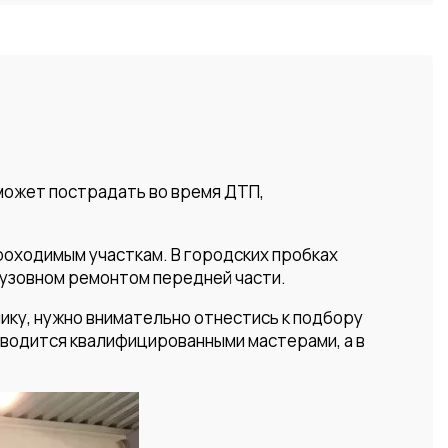
 может пострадать во время ДТП,
роходимым участкам. В городских пробках
кузовном ремонтом передней части.
ику, нужно внимательно отнестись к подбору
оводится квалифицированными мастерами, а в