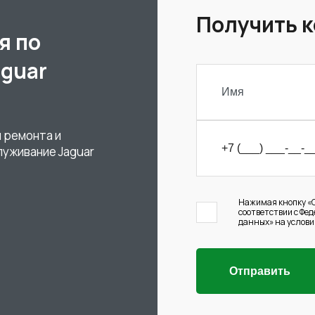
Получить 
я по
aguar
 ремонта и
луживание Jaguar
Нажимая кнопку «О
соответствии с Фе
данных» на услови
Отправить