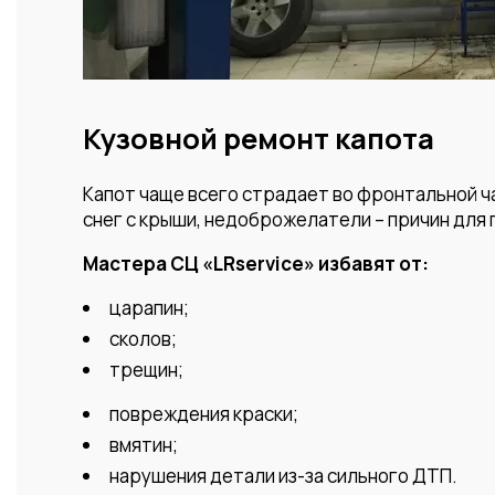
Кузовной ремонт капота
Капот чаще всего страдает во фронтальной ча
снег с крыши, недоброжелатели – причин для
Мастера СЦ «LRservice» избавят от:
царапин;
сколов;
трещин;
повреждения краски;
вмятин;
нарушения детали из-за сильного ДТП.